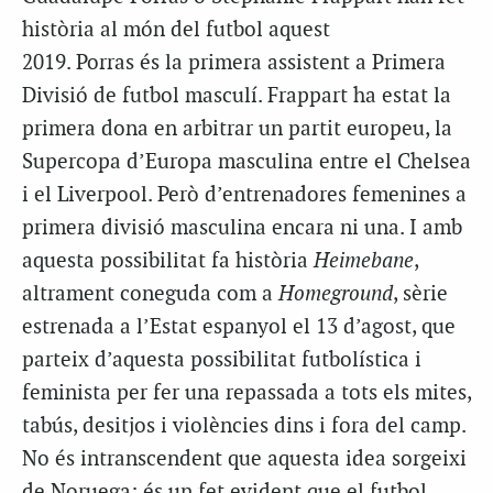
història al món del futbol aquest
2019.
Porras
és la primera assistent a Primera
Divisió de futbol masculí.
Frappart
ha estat la
primera dona en arbitrar un partit europeu, la
Supercopa d’Europa masculina entre el Chelsea
i el Liverpool. Però d’entrenadores femenines a
primera divisió masculina encara ni una. I amb
aquesta possibilitat fa història
Heimebane
,
altrament coneguda com a
Homeground
, sèrie
estrenada a l’Estat espanyol el 13 d’agost, que
parteix d’aquesta possibilitat futbolística i
feminista per fer una repassada a tots els mites,
tabús, desitjos i violències dins i fora del camp.
No és intranscendent que aquesta idea sorgeixi
de Noruega: és un fet evident que el futbol