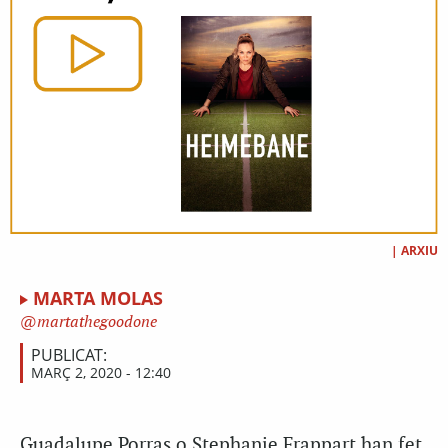
|
ARXIU
MARTA MOLAS
martathegoodone
PUBLICAT:
MARÇ 2, 2020 - 12:40
Guadalupe
Porras
o
Stephanie
Frappart
han fet