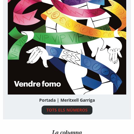
Portada | Meritxell Garriga
TOTS ELS NÚMEROS
La columna