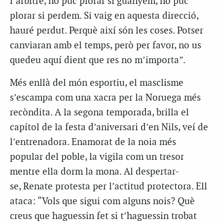
l’àrbitre, no puc plorar si guanyem, no puc
plorar si perdem. Si vaig en aquesta direcció,
hauré perdut. Perquè així són les coses. Potser
canviaran amb el temps, però per favor, no us
quedeu aquí dient que res no m’importa”.
Més enllà del món esportiu, el masclisme
s’escampa com una xacra per la Noruega més
recòndita. A la segona temporada, brilla el
capítol de la festa d’aniversari d’en Nils, veí de
l’entrenadora. Enamorat de la noia més
popular del poble, la vigila com un tresor
mentre ella dorm la mona. Al despertar-
se,
Renate
protesta per l’actitud protectora. Ell
ataca: “Vols que sigui com alguns nois? Què
creus que haguessin fet si t’haguessin trobat