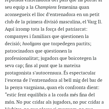
reputada entrenadora del país que ha portat al
seu equip a la
Champions
femenina quan
aconsegueix el lloc d’entrenadora en un petit
club de la primera divisió masculina, el
Varg
Il
.
Aquí irromp tota la força del patriarcat:
companyes i familiars que qüestionen la
decisió;
hooligans
que torpedegen partits;
patrocinadors que qüestionen la
professionalitat; jugadors que boicotegen la
seva cap; fins al punt que la mateixa
protagonista s’autocensura. És espectacular
l’escena de l’entrenadora al bell mig del bar de
la penya
vargniana,
quan els confronta dient:
“estic fent equilibris a la corda més fina del
món. No puc cridar als jugadors, no puc cridar a