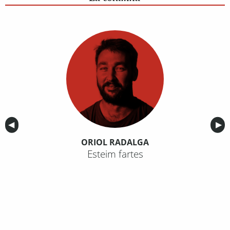
Anterior
◀︎
Sig
▶︎
ORIOL RADALGA
Esteim fartes