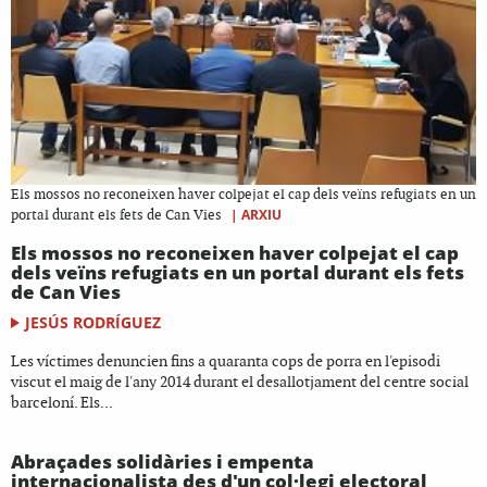
Els mossos no reconeixen haver colpejat el cap dels veïns refugiats en un
|
ARXIU
portal durant els fets de Can Vies
Els mossos no reconeixen haver colpejat el cap
dels veïns refugiats en un portal durant els fets
de Can Vies
JESÚS RODRÍGUEZ
Les víctimes denuncien fins a quaranta cops de porra en l'episodi
viscut el maig de l'any 2014 durant el desallotjament del centre social
barceloní. Els...
Abraçades solidàries i empenta
internacionalista des d'un col·legi electoral