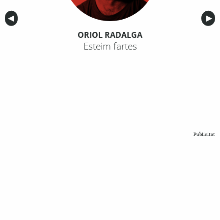
Anterior
◀︎
Sig
▶︎
ORIOL RADALGA
Esteim fartes
Publicitat