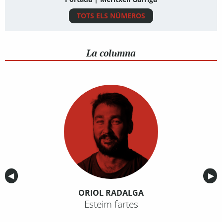
TOTS ELS NÚMEROS
La columna
Anterior
◀︎
Sig
▶︎
ORIOL RADALGA
Esteim fartes