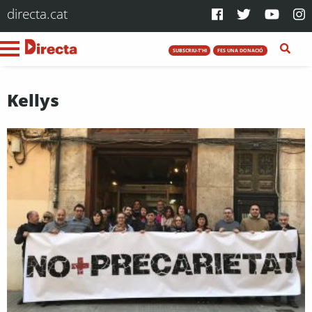
directa.cat
SUBSCRIU-T'HI
FES UNA DONACIÓ
Kellys