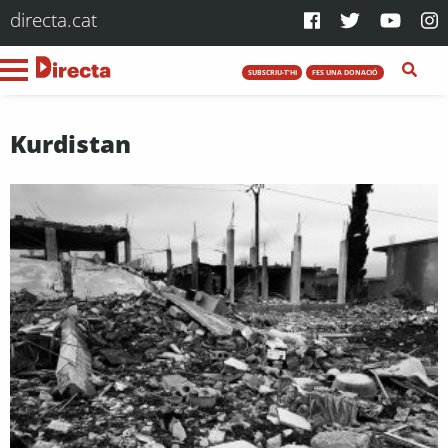
directa.cat
SUBSCRIU-T'HI
FES UNA DONACIÓ
Kurdistan