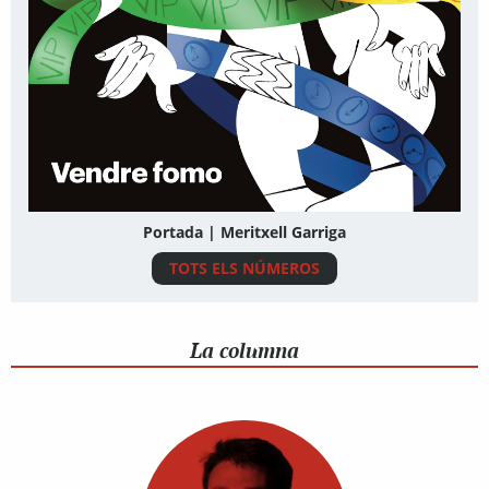
Portada | Meritxell Garriga
TOTS ELS NÚMEROS
La columna