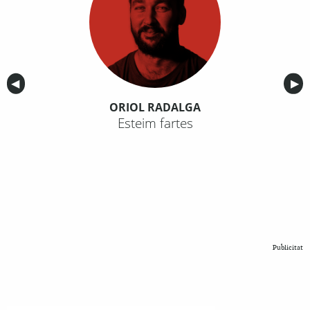
Anterior
◀︎
Sig
▶︎
ORIOL RADALGA
Esteim fartes
Publicitat