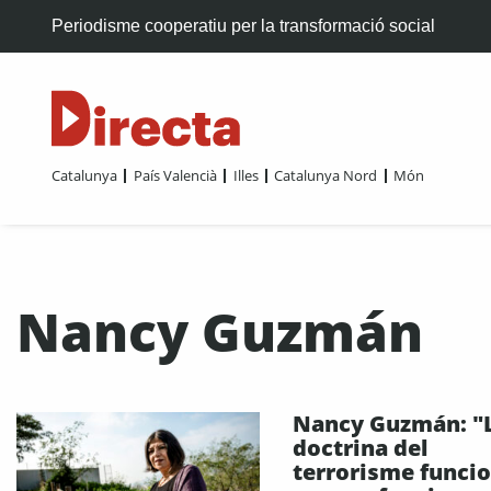
Periodisme cooperatiu per la transformació social
Catalunya
País Valencià
Illes
Catalunya Nord
Món
Nancy Guzmán
Nancy Guzmán: "
doctrina del
terrorisme funcio