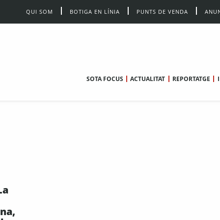
QUI SOM
BOTIGA EN LÍNIA
PUNTS DE VENDA
ANUN
SOTA FOCUS
ACTUALITAT
REPORTATGE
La
na,