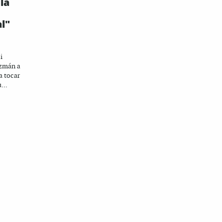
la
l"
i
uzmán a
a tocar
...