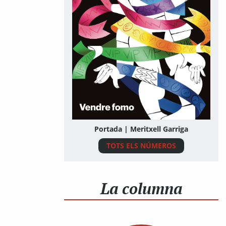
Portada | Meritxell Garriga
TOTS ELS NÚMEROS
La columna