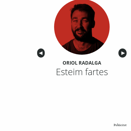
Anterior
◀︎
Sigu
▶︎
ORIOL RADALGA
Esteim fartes
Publicitat