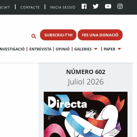
CIA’T
CONTACTE
INICIA SESSIÓ
SUBSCRIU-T'HI
FES UNA DONACIÓ
INVESTIGACIÓ
ENTREVISTA
OPINIÓ
GALERIES
PAPER
NÚMERO 602
Juliol 2026