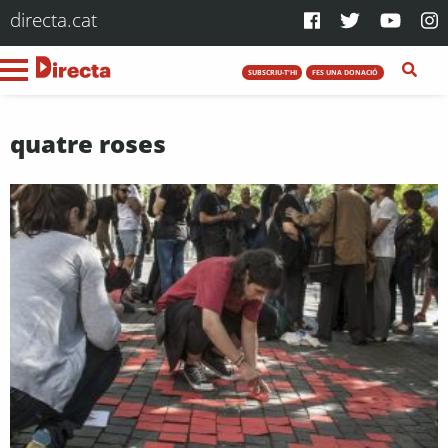
directa.cat
SUBSCRIU-T'HI
FES UNA DONACIÓ
quatre roses