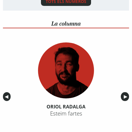
TOTS ELS NÚMEROS
La columna
Anterior
◀︎
Sig
▶︎
ORIOL RADALGA
Esteim fartes