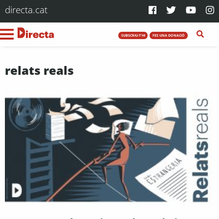
directa.cat
SUBSCRIU-T'HI
FES UNA DONACIÓ
relats reals