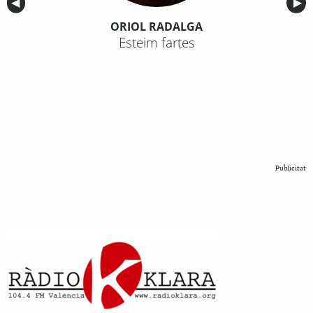
Anterior
◀︎
Sig
▶︎
ORIOL RADALGA
Esteim fartes
Publicitat