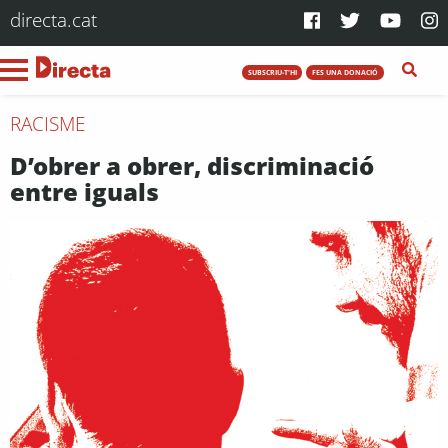
directa.cat
SUBSCRIU-T'HI
FES UNA DONACIÓ
RACISME
D’obrer a obrer, discriminació
entre iguals