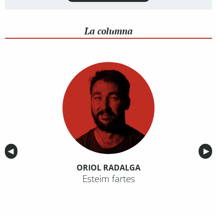
La columna
Anterior
◀︎
Sig
▶︎
ORIOL RADALGA
Esteim fartes