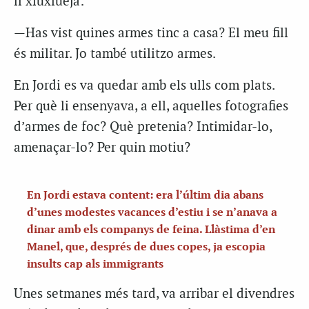
li xiuxiuejà:
—Has vist quines armes tinc a casa? El meu fill
és militar. Jo també utilitzo armes.
En Jordi es va quedar amb els ulls com plats.
Per què li ensenyava, a ell, aquelles fotografies
d’armes de foc? Què pretenia? Intimidar-lo,
amenaçar-lo? Per quin motiu?
En Jordi estava content: era l’últim dia abans
d’unes modestes vacances d’estiu i se n’anava a
dinar amb els companys de feina. Llàstima d’en
Manel, que, després de dues copes, ja escopia
insults cap als immigrants
Unes setmanes més tard, va arribar el divendres