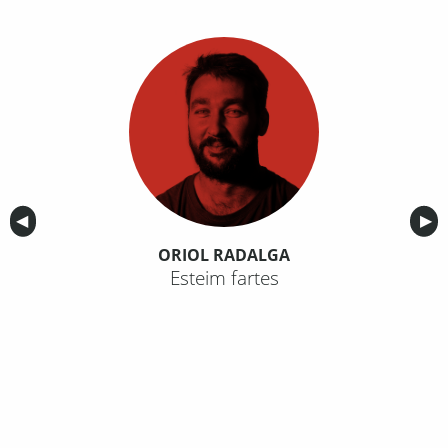
Anterior
◀︎
Sig
▶︎
ORIOL RADALGA
Esteim fartes