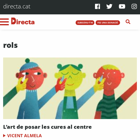
directa.cat
SUBSCRIU-T'HI
FES UNA DONACIÓ
rols
L’art de posar les cures al centre
VICENT ALMELA