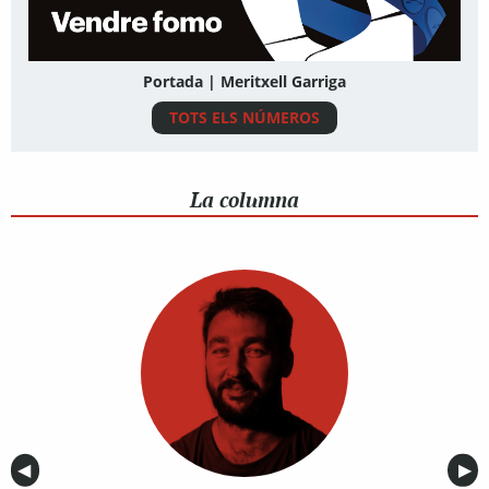
Portada | Meritxell Garriga
TOTS ELS NÚMEROS
La columna
Anterior
◀︎
Sig
▶︎