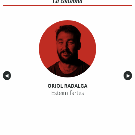
La columna
Anterior
◀︎
Sig
▶︎
ORIOL RADALGA
Esteim fartes