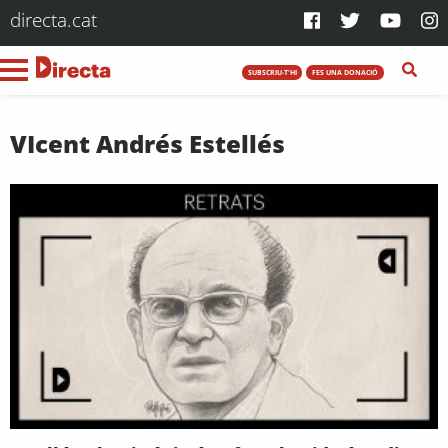
directa.cat
SUBSCRIU-T'HI
FES UNA DONACIÓ
VIcent Andrés Estellés