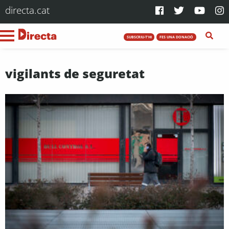
directa.cat
SUBSCRIU-T'HI
FES UNA DONACIÓ
vigilants de seguretat