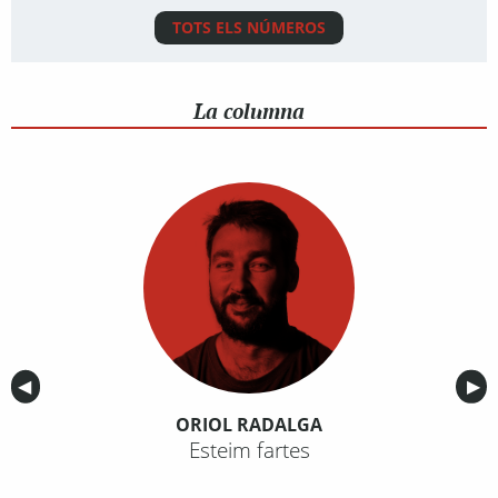
TOTS ELS NÚMEROS
La columna
Anterior
◀︎
Sig
▶︎
ORIOL RADALGA
Esteim fartes