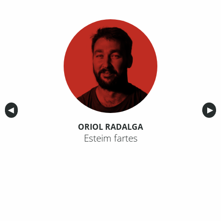
Anterior
◀︎
Sig
▶︎
ORIOL RADALGA
Esteim fartes