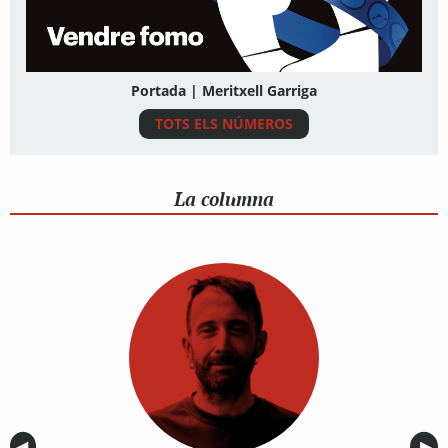
Portada | Meritxell Garriga
TOTS ELS NÚMEROS
La columna
Anterior
◀︎
Sig
▶︎