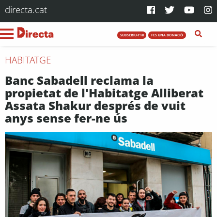
directa.cat
SUBSCRIU-T'HI
FES UNA DONACIÓ
HABITATGE
Banc Sabadell reclama la
propietat de l'Habitatge Alliberat
Assata Shakur després de vuit
anys sense fer-ne ús