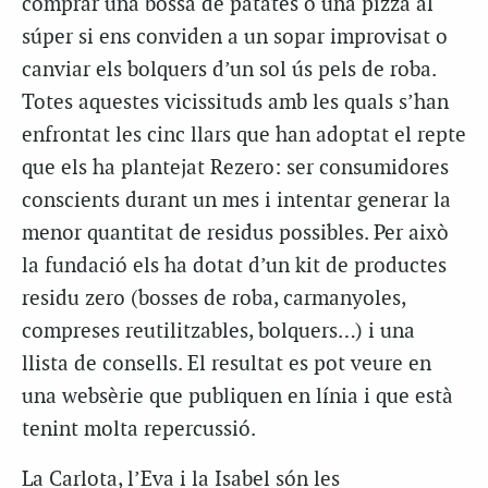
comprar una bossa de patates o una pizza al
súper si ens conviden a un sopar improvisat o
canviar els bolquers d’un sol ús pels de roba.
Totes aquestes vicissituds amb les quals s’han
enfrontat les cinc llars que han adoptat el repte
que els ha plantejat Rezero: ser consumidores
conscients durant un mes i intentar generar la
menor quantitat de residus possibles. Per això
la fundació els ha dotat d’un kit de productes
residu zero (bosses de roba, carmanyoles,
compreses reutilitzables, bolquers…) i una
llista de consells. El resultat es pot veure en
una websèrie que publiquen en línia i que està
tenint molta repercussió.
La Carlota, l’Eva i la Isabel són les