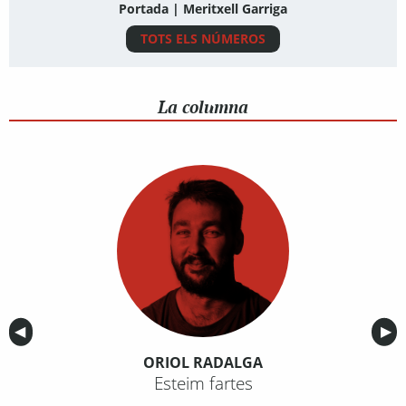
Portada | Meritxell Garriga
TOTS ELS NÚMEROS
La columna
Anterior
◀︎
Sig
▶︎
ORIOL RADALGA
Esteim fartes