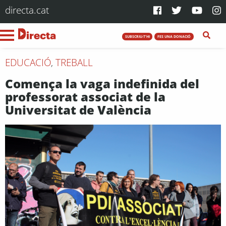
directa.cat
SUBSCRIU-T'HI
FES UNA DONACIÓ
EDUCACIÓ
,
TREBALL
Comença la vaga indefinida del
professorat associat de la
Universitat de València