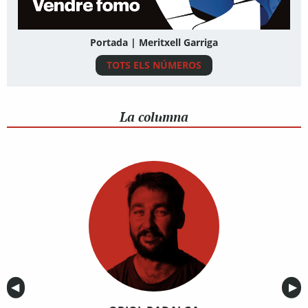
Portada | Meritxell Garriga
TOTS ELS NÚMEROS
La columna
Anterior
◀︎
Sig
▶︎