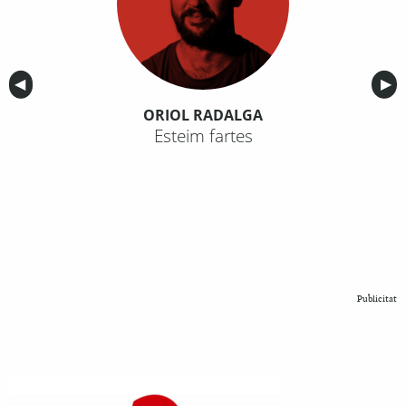
Anterior
◀︎
Sig
▶︎
ORIOL RADALGA
Esteim fartes
Publicitat