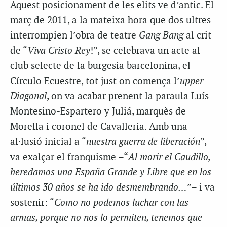
Aquest posicionament de les elits ve d’antic. El
març de 2011, a la mateixa hora que dos ultres
interrompien l’obra de teatre
Gang Bang
al crit
de “
Viva Cristo Rey
!”, se celebrava un acte al
club selecte de la burgesia barcelonina, el
Círculo Ecuestre, tot just on comença l’
upper
Diagonal
, on va acabar prenent la paraula Luís
Montesino-Espartero y Juliá, marquès de
Morella i coronel de Cavalleria. Amb una
al·lusió inicial a “
nuestra guerra de liberación
”,
va exalçar el franquisme –“
Al morir el Caudillo,
heredamos una España Grande y Libre que en los
últimos 30 años se ha ido desmembrando…
”– i va
sostenir: “
Como no podemos luchar con las
armas, porque no nos lo permiten, tenemos que