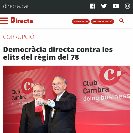
directa.cat
SUBSCRIU-T'HI
FES UNA DONACIÓ
CORRUPCIÓ
Democràcia directa contra les
elits del règim del 78