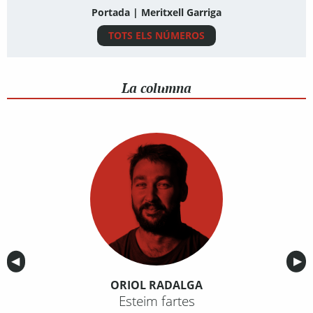
Portada | Meritxell Garriga
TOTS ELS NÚMEROS
La columna
Anterior
◀︎
Sig
▶︎
ORIOL RADALGA
Esteim fartes