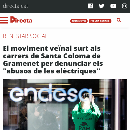
directa.cat
SUBSCRIU-T'HI
FES UNA DONACIÓ
BENESTAR SOCIAL
El moviment veïnal surt als
carrers de Santa Coloma de
Gramenet per denunciar els
"abusos de les elèctriques"