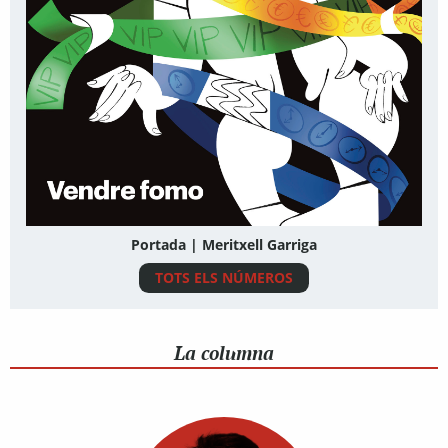
Portada | Meritxell Garriga
TOTS ELS NÚMEROS
La columna