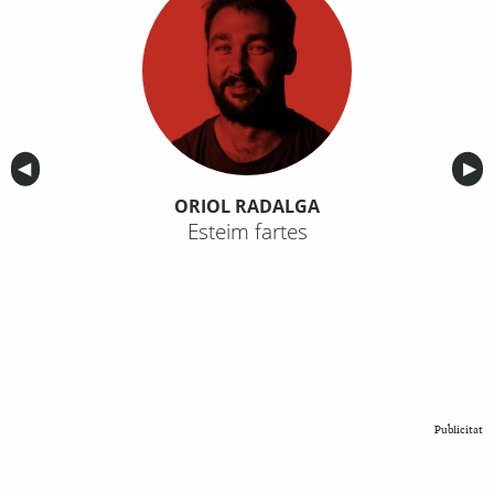
Anterior
◀︎
Sig
▶︎
ORIOL RADALGA
Esteim fartes
Publicitat