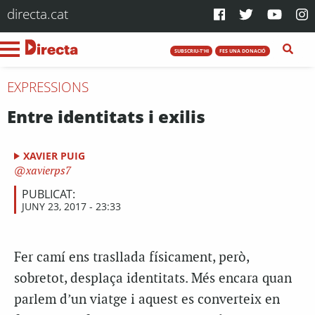
directa.cat
SUBSCRIU-T'HI
FES UNA DONACIÓ
EXPRESSIONS
Entre identitats i exilis
XAVIER PUIG
xavierps7
PUBLICAT:
JUNY 23, 2017 - 23:33
Fer camí ens trasllada físicament, però,
sobretot, desplaça identitats. Més encara quan
parlem d’un viatge i aquest es converteix en