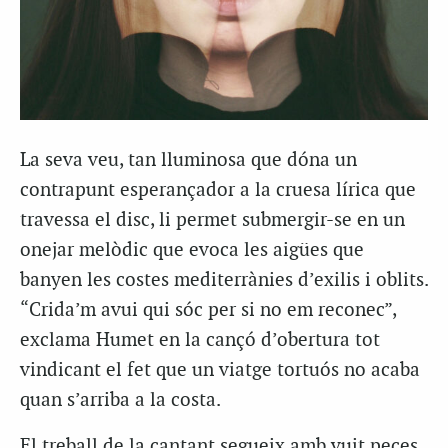
La seva veu, tan lluminosa que dóna un
contrapunt esperançador a la cruesa lírica que
travessa el disc, li permet submergir-se en un
onejar melòdic que evoca les aigües que
banyen les costes mediterrànies d’exilis i oblits.
“Crida’m avui qui sóc per si no em reconec”,
exclama Humet en la cançó d’obertura tot
vindicant el fet que un viatge tortuós no acaba
quan s’arriba a la costa.
El treball de la cantant segueix amb vuit peces