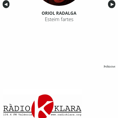
Anterior
◀︎
Sig
▶︎
ORIOL RADALGA
Esteim fartes
Publicitat