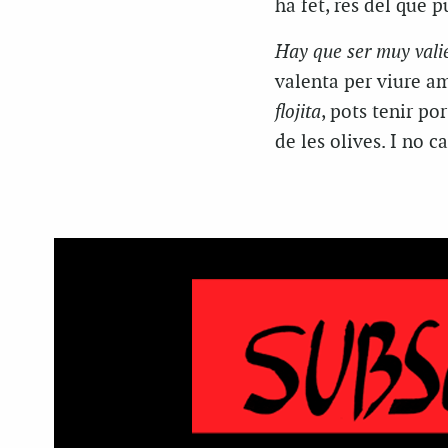
ha fet, res del que 
Hay que ser muy valie
valenta per viure a
flojita
, pots tenir po
de les olives. I no ca