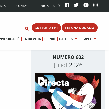
CIA’T
CONTACTE
INICIA SESSIÓ
SUBSCRIU-T'HI
FES UNA DONACIÓ
INVESTIGACIÓ
ENTREVISTA
OPINIÓ
GALERIES
PAPER
NÚMERO 602
Juliol 2026