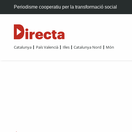
Periodisme cooperatiu per la transformació social
Catalunya
País Valencià
Illes
Catalunya Nord
Món