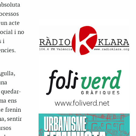
absoluta
rocessos
 un acte
ocial i no
 i
ències.
gulla,
una
 quedar-
uma ens
e frenin
a, sentir
ursos