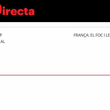
P
FRANÇA: EL FOC I L
 AL