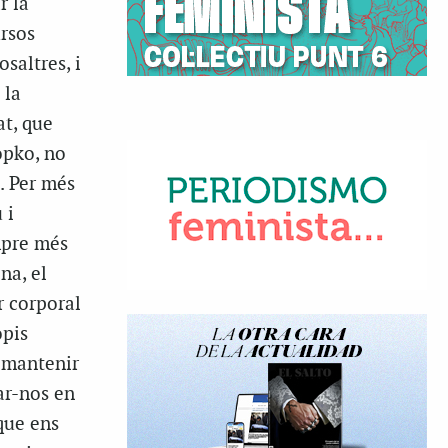
r la
ursos
saltres, i
 la
at, que
opko, no
. Per més
 i
empre més
na, el
r corporal
opis
; mantenir
ar-nos en
que ens