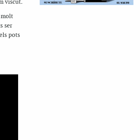
m viscut.
r molt
s ser
els pots