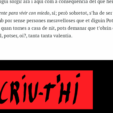
pugui sorgir ara i aquí com a conseqüència del que he
nte para vivir con miedo
, sí; però sobretot, s’ha de se
mb por sense persones meravelloses que et diguin Pot
r quan tornes a casa de nit, pots demanar que t’obrin 
l, potser, oi?, tanta tanta valentia.