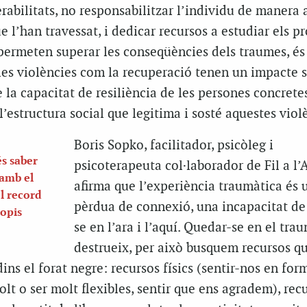
rabilitats, no responsabilitzar l’individu de manera 
e l’han travessat, i dedicar recursos a estudiar els p
permeten superar les conseqüències dels traumes, és
 les violències com la recuperació tenen un impacte s
la capacitat de resiliència de les persones concretes
l’estructura social que legitima i sosté aquestes viol
Boris Sopko, facilitador, psicòleg i
és saber
psicoterapeuta col·laborador de Fil a l’A
 amb el
afirma que l’experiència traumàtica és 
l record
pèrdua de connexió, una incapacitat de
ropis
se en l’ara i l’aquí. Quedar-se en el tra
destrueix, per això busquem recursos qu
ins el forat negre: recursos físics (sentir-nos en form
t o ser molt flexibles, sentir que ens agradem), rec