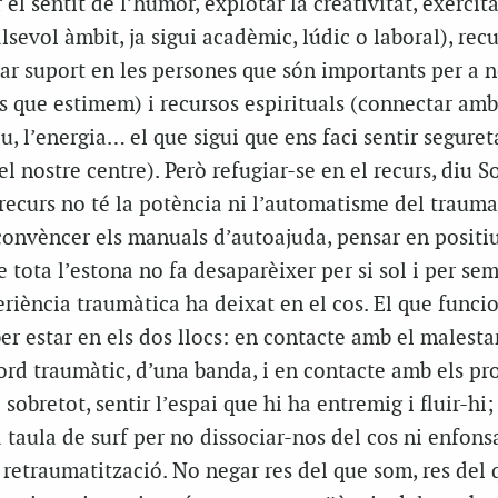
 el sentit de l’humor, explotar la creativitat, exercita
lsevol àmbit, ja sigui acadèmic, lúdic o laboral), rec
ar suport en les persones que són importants per a no
s que estimem) i recursos espirituals (connectar amb
u, l’energia… el que sigui que ens faci sentir seguret
l nostre centre). Però refugiar-se en el recurs, diu S
 recurs no té la potència ni l’automatisme del trauma
convèncer els manuals d’autoajuda, pensar en positiu
e tota l’estona no fa desaparèixer per si sol i per s
eriència traumàtica ha deixat en el cos. El que funcio
ber estar en els dos llocs: en contacte amb el malesta
ord traumàtic, d’una banda, i en contacte amb els pr
 i sobretot, sentir l’espai que hi ha entremig i fluir-hi
a taula de surf per no dissociar-nos del cos ni enfons
 retraumatització. No negar res del que som, res del 