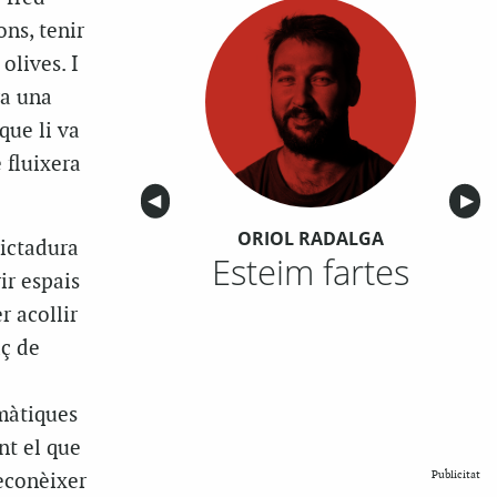
ns, tenir
olives. I
ra una
que li va
 fluixera
Anterior
◀︎
Sigu
▶︎
ORIOL RADALGA
dictadura
Esteim fartes
rir espais
r acollir
aç de
màtiques
nt el que
Publicitat
reconèixer