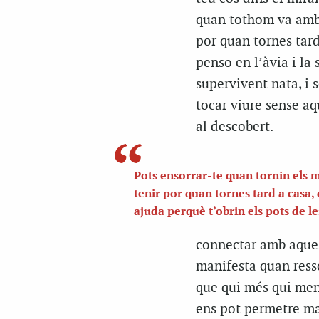
quan tothom va amb 
por quan tornes tard
penso en l’àvia i la
supervivent nata, i 
tocar viure sense aq
al descobert.
Pots ensorrar-te quan tornin els 
tenir por quan tornes tard a casa
ajuda perquè t’obrin els pots de le
connectar amb aques
manifesta quan ress
que qui més qui men
ens pot permetre man