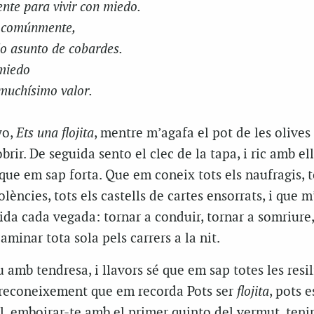
nte para vivir con miedo.
e comúnmente,
do asunto de cobardes.
 miedo
 muchísimo valor.
yo,
Ets una flojita
, mentre m’agafa el pot de les olives
rir. De seguida sento el clec de la tapa, i ric amb el
ue em sap forta. Que em coneix tots els naufragis, t
olències, tots els castells de cartes ensorrats, i que m
vida cada vegada: tornar a conduir, tornar a somriure,
caminar tota sola pels carrers a la nit.
u amb tendresa, i llavors sé que em sap totes les resil
 reconeixement que em recorda Pots ser
flojita
, pots e
ll, emboirar-te amb el primer quinto del vermut, tenir