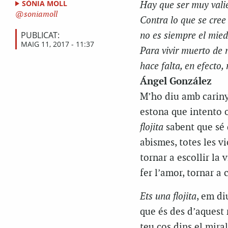
SÒNIA MOLL
Hay que ser muy valie
soniamoll
Contra lo que se cre
PUBLICAT:
no es siempre el mie
MAIG 11, 2017 - 11:37
Para vivir muerto de
hace falta, en efecto,
Ángel González
M’ho diu amb carin
estona que intento ob
flojita
sabent que sé q
abismes, totes les vi
tornar a escollir la 
fer l’amor, tornar a 
Ets una
flojita
, em di
que és des d’aquest
teu cos dins el mira