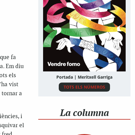
 que fa
la. Em diu
ots els
Portada | Meritxell Garriga
’ha vist
TOTS ELS NÚMEROS
 tornar a
La columna
iències, i
squivar el
 fred