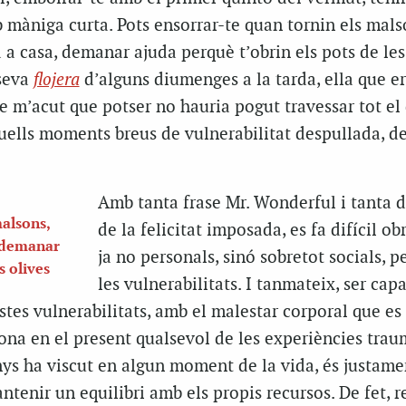
màniga curta. Pots ensorrar-te quan tornin els malso
 a casa, demanar ajuda perquè t’obrin els pots de les 
 seva
flojera
d’alguns diumenges a la tarda, ella que e
se m’acut que potser no hauria pogut travessar tot el 
uells moments breus de vulnerabilitat despullada, de
Amb tanta frase Mr. Wonderful i tanta 
malsons,
de la felicitat imposada, es fa difícil ob
, demanar
ja no personals, sinó sobretot socials, pe
s olives
les vulnerabilitats. I tanmateix, ser cap
tes vulnerabilitats, amb el malestar corporal que es
ona en el present qualsevol de les experiències trau
ys ha viscut en algun moment de la vida, és justame
tenir un equilibri amb els propis recursos. De fet, 