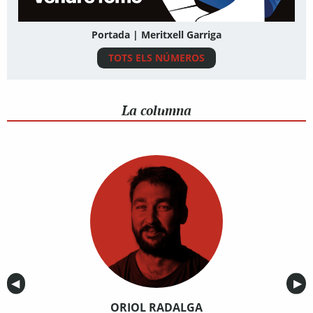
Portada | Meritxell Garriga
TOTS ELS NÚMEROS
La columna
Anterior
◀︎
Sig
▶︎
ORIOL RADALGA