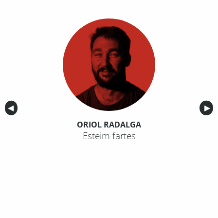
Anterior
◀︎
Sig
▶︎
ORIOL RADALGA
Esteim fartes