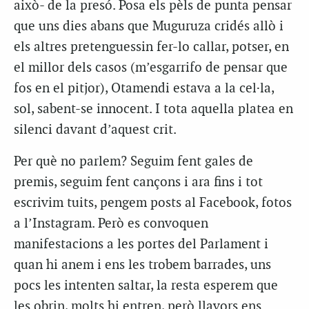
això- de la presó. Posa els pèls de punta pensar
que uns dies abans que Muguruza cridés allò i
els altres pretenguessin fer-lo callar, potser, en
el millor dels casos (m’esgarrifo de pensar que
fos en el pitjor), Otamendi estava a la cel·la,
sol, sabent-se innocent. I tota aquella platea en
silenci davant d’aquest crit.
Per què no parlem? Seguim fent gales de
premis, seguim fent cançons i ara fins i tot
escrivim tuits, pengem posts al Facebook, fotos
a l’Instagram. Però es convoquen
manifestacions a les portes del Parlament i
quan hi anem i ens les trobem barrades, uns
pocs les intenten saltar, la resta esperem que
les obrin, molts hi entren, però llavors ens