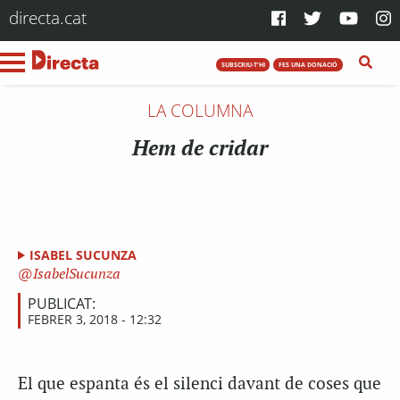
directa.cat
SUBSCRIU-T'HI
FES UNA DONACIÓ
LA COLUMNA
Hem de cridar
ISABEL SUCUNZA
IsabelSucunza
PUBLICAT:
FEBRER 3, 2018 - 12:32
El que espanta és el silenci davant de coses que