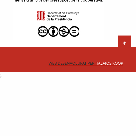
WEB DESENVOLUPAT PER:
TALAIOS KOOP
;