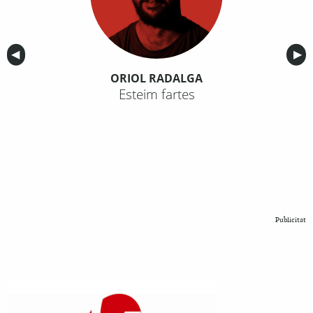
Anterior
◀︎
Sig
▶︎
ORIOL RADALGA
Esteim fartes
Publicitat