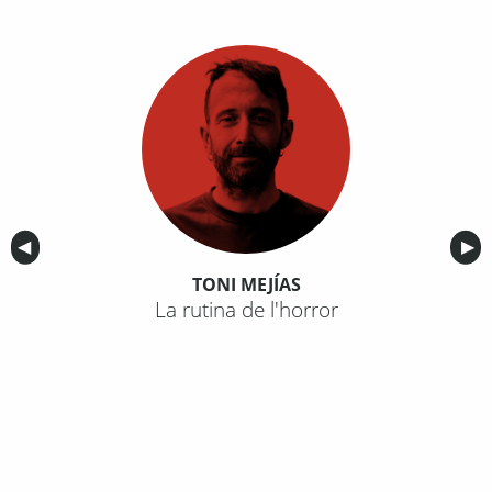
Anterior
◀︎
Sig
▶︎
TONI MEJÍAS
La rutina de l'horror