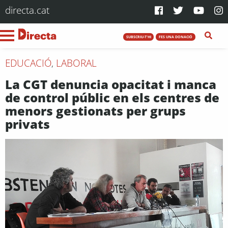
directa.cat
SUBSCRIU-T'HI
FES UNA DONACIÓ
EDUCACIÓ
,
LABORAL
La CGT denuncia opacitat i manca
de control públic en els centres de
menors gestionats per grups
privats