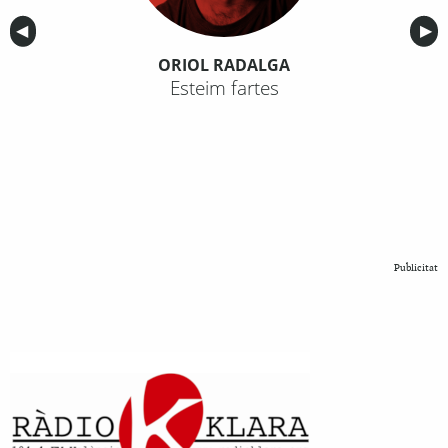
Anterior
◀︎
Sig
▶︎
ORIOL RADALGA
Esteim fartes
Publicitat