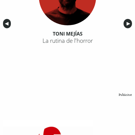
Anterior
◀︎
Sig
▶︎
TONI MEJÍAS
La rutina de l'horror
Publicitat