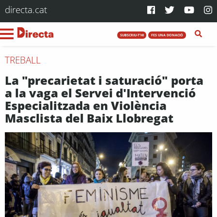
directa.cat
SUBSCRIU-T'HI
FES UNA DONACIÓ
TREBALL
La "precarietat i saturació" porta
a la vaga el Servei d'Intervenció
Especialitzada en Violència
Masclista del Baix Llobregat