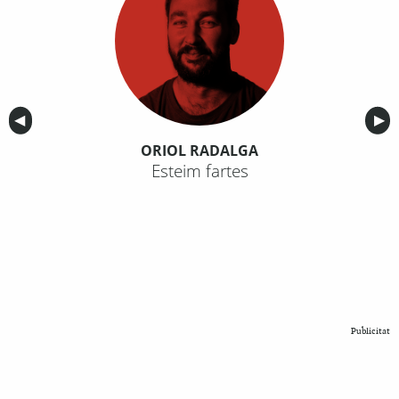
Anterior
◀︎
Sig
▶︎
ORIOL RADALGA
Esteim fartes
Publicitat