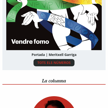
Portada | Meritxell Garriga
TOTS ELS NÚMEROS
La columna