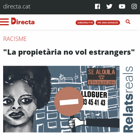
directa.cat
SUBSCRIU-T'HI
FES UNA DONACIÓ
RACISME
"La propietària no vol estrangers"