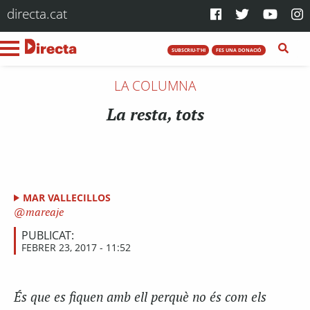
directa.cat
SUBSCRIU-T'HI
FES UNA DONACIÓ
LA COLUMNA
La resta, tots
MAR VALLECILLOS
mareaje
PUBLICAT:
FEBRER 23, 2017 - 11:52
És que es fiquen amb ell perquè no és com els