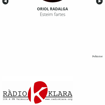
Anterior
◀︎
Sig
▶︎
ORIOL RADALGA
Esteim fartes
Publicitat