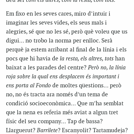
deu ser
com els altres, com la resta, com tots.
Em fixo en les seves cares, miro d’intuir i
imaginar les seves vides, els seus mals i
alegries, sé que no les sé, però què voleu que us
digui… no trobo la norma per enlloc. Serà
perquè ja estem arribant al final de la línia i els
pocs que hi havia de
la resta, els altres, tots
han
baixat a les parades del centre?
Però no, la línia
roja sobre la qual ens desplacem és important i
ens porta al Fondo
de moltes qüestions… però
no, no és tracta ara només d’un tema de
condició socioeconòmica… Que m’ha semblat
que la nena es referia més aviat a algun tret
físic del seu company… Tap de bassa?
Llarguerut?
Barrilete
? Escanyolit? Tartamudeja?