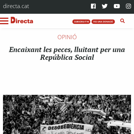
directa.cat
SUBSCRIU-T'HI
FES UNA DONACIÓ
OPINIÓ
Encaixant les peces, lluitant per una
República Social