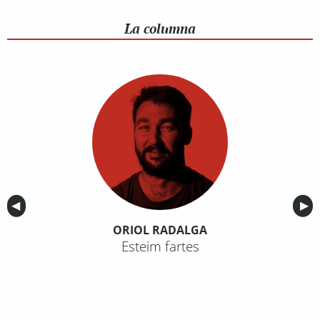
La columna
Anterior
◀︎
Sig
▶︎
ORIOL RADALGA
Esteim fartes