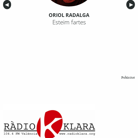
Anterior
◀︎
Sig
▶︎
ORIOL RADALGA
Esteim fartes
Publicitat