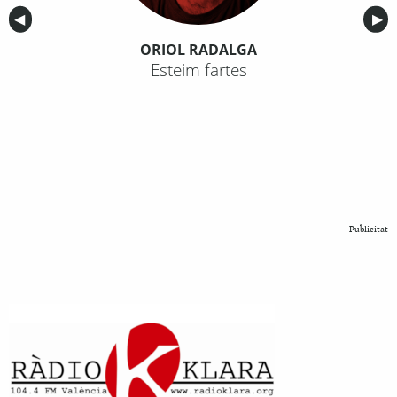
Anterior
◀︎
Sig
▶︎
ORIOL RADALGA
Esteim fartes
Publicitat