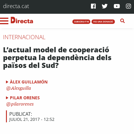
directa.cat
SUBSCRIU-T'HI
FES UNA DONACIÓ
INTERNACIONAL
L’actual model de cooperació
perpetua la dependència dels
països del Sud?
ÀLEX GUILLAMÓN
Alexguilla
PILAR ORENES
pilarorenes
PUBLICAT:
JULIOL 21, 2017 - 12:52