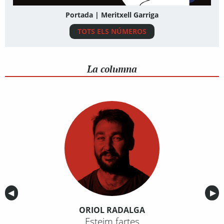
Portada | Meritxell Garriga
TOTS ELS NÚMEROS
La columna
Anterior
◀︎
Sig
▶︎
ORIOL RADALGA
Esteim fartes