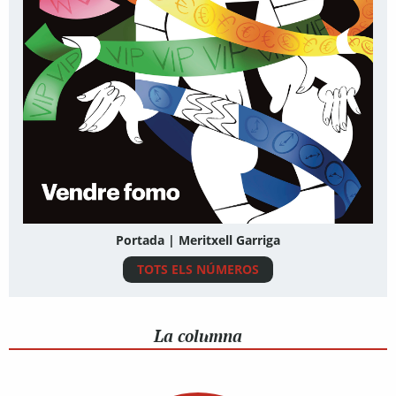
Portada | Meritxell Garriga
TOTS ELS NÚMEROS
La columna