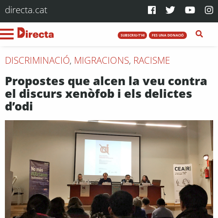
directa.cat
SUBSCRIU-T'HI
FES UNA DONACIÓ
DISCRIMINACIÓ
,
MIGRACIONS
,
RACISME
Propostes que alcen la veu contra
el discurs xenòfob i els delictes
d’odi