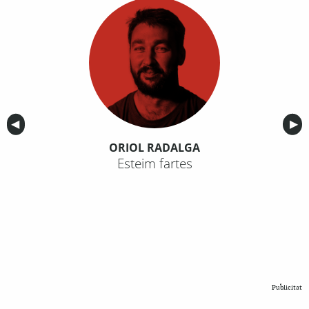
Anterior
◀︎
Sig
▶︎
ORIOL RADALGA
Esteim fartes
Publicitat