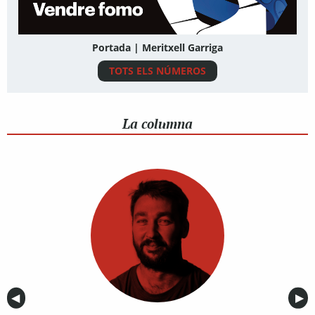
Portada | Meritxell Garriga
TOTS ELS NÚMEROS
La columna
Anterior
◀︎
Sig
▶︎