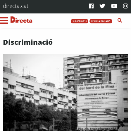
directa.cat
SUBSCRIU-T'HI
FES UNA DONACIÓ
Discriminació