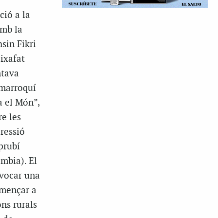
ció a la
amb la
sin Fikri
ixafat
ntava
 marroquí
a el Món”,
e les
ressió
prubí
mbia). El
nvocar una
omençar a
ns rurals