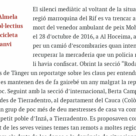
El silenci mediàtic al voltant de la situa
 Almela
regió marroquina del Rif es va trencar 
l·lectius
mort del venedor ambulant de peix Moh
cicleta
el 28 d’octubre de 2016, a Al Hoceima, a
canvi
per un camió d’escombraries quan inte
recuperar la mercaderia que un policia
li havia confiscat. Obrint la secció “Rod
s de Tànger un reportatge sobre les claus per entendr
e es mantenen des de fa gairebé un any malgrat la rep
oc. Seguint amb la secció d’internacional, Berta Cam
 des de Tierradentro, al departament del Cauca (Colò
un grup de poc més de deu mestresses de casa va co
 petit poble d’Inzá, a Tierradentro. Es proposaven c
 de les seves veïnes temes tan remots a moltes regio