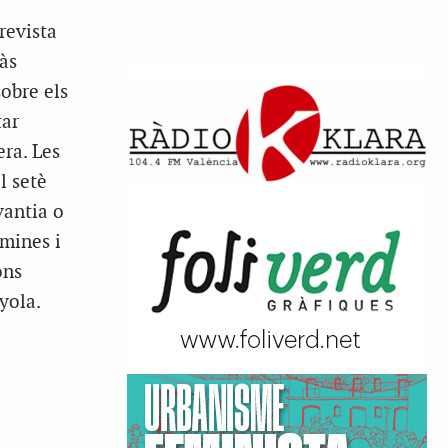
revista
às
obre els
tar
era. Les
l setè
antia o
 mines i
ons
yola.