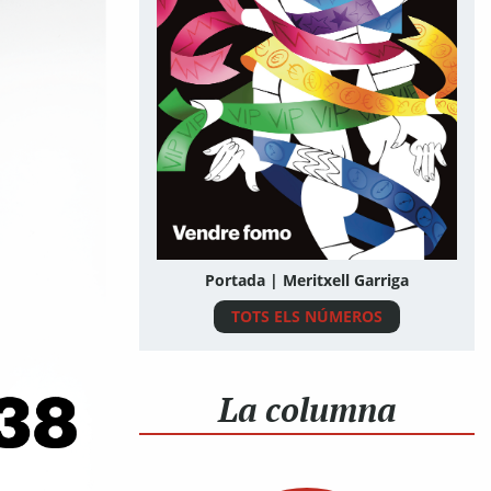
Portada | Meritxell Garriga
TOTS ELS NÚMEROS
La columna