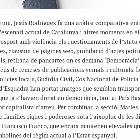
tura, Jesús Rodríguez fa una anàlisi comparativa entr
l’escenari actual de Catalunya i altres moments en el
respost amb violència els qüestionaments de l”statu 
s, clausura de pàgines web, prohibició d’actes políti
lls, retirada de pancartes on es demana ‘Democràcia’
us de remeses de publicacions veïnals i culturals. L
policies locals, Guàrdia Civil, Cos Nacional de Policia
d’Esquadra han portat imatges que semblen transpor
 que ja s’havien donat en democràcia, tant al País Ba
nticapitalista d’arreu. Per combinar la secció, Maties
e famílies riques i poderoses sota l’aixopluc de les d
i Francisco Franco, que encara mantenen elevades q
bolines del règim actual a l’Estat espanyol.