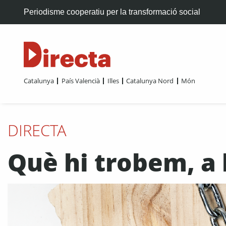
Periodisme cooperatiu per la transformació social
Catalunya
País Valencià
Illes
Catalunya Nord
Món
DIRECTA
Què hi trobem, a l