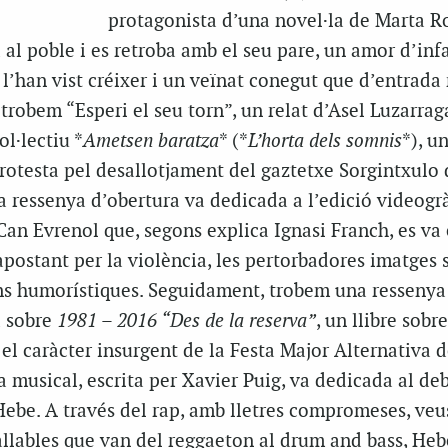
protagonista d’una novel·la de Marta Ro
 al poble i es retroba amb el seu pare, un amor d’infa
l’han vist créixer i un veïnat conegut que d’entrada 
 trobem “Esperi el seu torn”, un relat d’Asel Luzarrag
ol·lectiu *
Ametsen baratza
* (*
L’horta dels somnis
*), u
 protesta pel desallotjament del gaztetxe Sorgintxulo 
a ressenya d’obertura va dedicada a l’edició videogrà
 Can Evrenol que, segons explica Ignasi Franch, es va
apostant per la violència, les pertorbadores imatges 
s humorístiques. Seguidament, trobem una ressenya 
 sobre
1981 – 2016 “Des de la reserva”
, un llibre sobre
i el caràcter insurgent de la Festa Major Alternativa 
 musical, escrita per Xavier Puig, va dedicada al de
Hebe. A través del rap, amb lletres compromeses, veu
allables que van del reggaeton al drum and bass, Heb