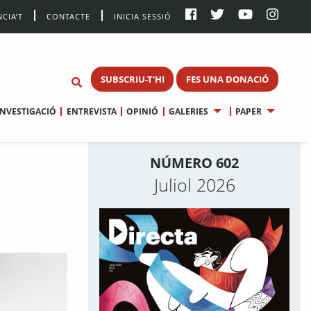
CIA’T
CONTACTE
INICIA SESSIÓ
SUBSCRIU-T'HI
FES UNA DONACIÓ
INVESTIGACIÓ
ENTREVISTA
OPINIÓ
GALERIES
PAPER
NÚMERO 602
Juliol 2026