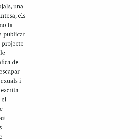
jals, una
ntesa, els
no la
a publicat
n projecte
de
fica de
 escapar
sexuals i
escrita
 el
de
but
s
e