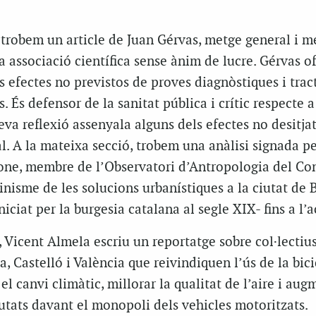
ó trobem un article de Juan Gérvas, metge general i 
associació científica sense ànim de lucre. Gérvas o
els efectes no previstos de proves diagnòstiques i tra
. És defensor de la sanitat pública i crític respecte a
seva reflexió assenyala alguns dels efectes no desitjat
l. A la mateixa secció, trobem una anàlisi signada p
one, membre de l’Observatori d’Antropologia del Con
inisme de les solucions urbanístiques a la ciutat de 
iciat per la burgesia catalana al segle XIX- fins a l’a
, Vicent Almela escriu un reportatge sobre col·lectius
a, Castelló i València que reivindiquen l’ús de la bic
l canvi climàtic, millorar la qualitat de l’aire i aug
iutats davant el monopoli dels vehicles motoritzats.