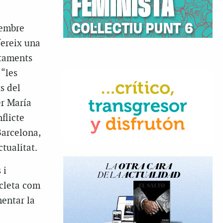
membre
fereix una
ctaments
 “les
s del
er María
flicte
Barcelona,
ctualitat.
 i
icleta com
mentar la