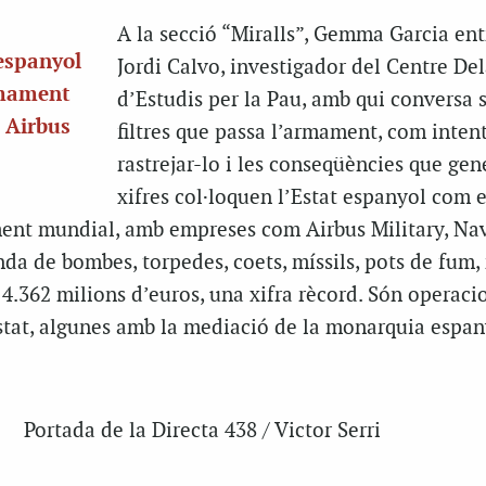
A la secció “Miralls”, Gemma Garcia ent
 espanyol
Jordi Calvo, investigador del Centre Del
rmament
d’Estudis per la Pau, amb qui conversa s
 Airbus
filtres que passa l’armament, com inten
rastrejar-lo i les conseqüències que gen
xifres col·loquen l’Estat espanyol com e
ent mundial, amb empreses com Airbus Military, Nav
enda de bombes, torpedes, coets, míssils, pots de fum,
 4.362 milions d’euros, una xifra rècord. Són operaci
Estat, algunes amb la mediació de la monarquia espan