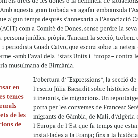
m els drets de les dones o la denúncia de situacion
. Amb aquesta gran trobada va agafar embranzida l’A
que algun temps després s’annexaria a l’Associació 
 (ACIT) com a Comitè de Dones, sense perdre la seva
 persona jurídica pròpia. Tancant la secció, trobem 
r i periodista Guadi Calvo, que escriu sobre la neteja
erme ‒amb l’aval dels Estats Units i Europa– contra l
oria musulmana de Birmània.
L’obertura d’“Expressions”, la secció de 
osar en
l’escriu Júlia Bacardit sobre històries d
nes temes
itinerants, de migracions. Un reportatg
rurals
porta per les converses de Francesc Se
ets de les
migrants de Gàmbia, de Mali, d’Algèria 
cions de
l’Europa de l’Est que fa temps que esta
instal·lades a la Franja; fins a la història