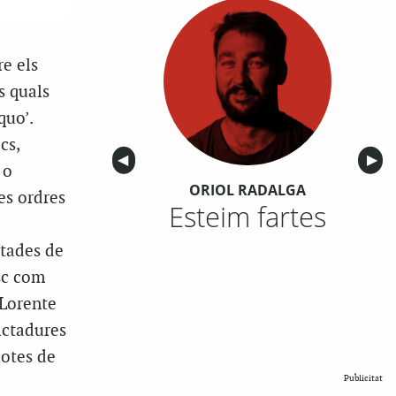
e els
s quals
quo’.
cs,
Anterior
◀︎
Sigu
▶︎
 o
ORIOL RADALGA
es ordres
Esteim fartes
tades de
sc com
 Lorente
ictadures
uotes de
Publicitat