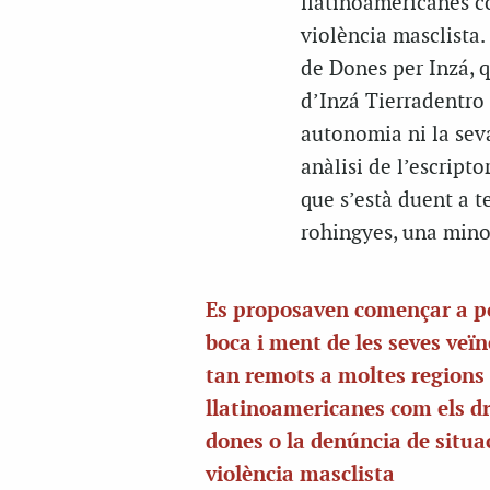
llatinoamericanes co
violència masclista
de Dones per Inzá, 
d’Inzá Tierradentro
autonomia ni la seva
anàlisi de l’escripto
que s’està duent a t
rohingyes, una min
Es proposaven començar a p
boca i ment de les seves veï
tan remots a moltes regions 
llatinoamericanes com els dr
dones o la denúncia de situa
violència masclista