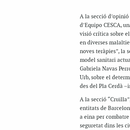
A la secció d’opini
d’Equipo CESCA, una 
visió crítica sobre 
en diverses malalties
noves teràpies”, la 
model sanitari actua
Gabriela Navas Perr
Urb, sobre el determ
des del Pla Cerdà –in
A la secció “Cruïlla”
entitats de Barcelon
a eina per combatre e
seguretat dins les c