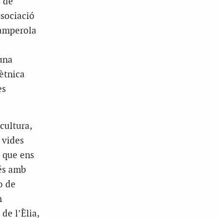
s de
ssociació
Camperola
una
 ètnica
es
cultura,
e vides
e que ens
rés amb
o de
n
 de l’Èlia,