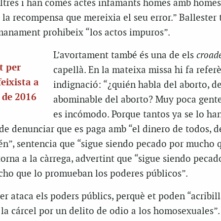
 altres i han comès actes infamants homes amb homes
 la recompensa que mereixia el seu error.” Ballester
 manament prohibeix “los actos impuros”.
L’avortament també és una de els
croad
t per
capellà. En la mateixa missa hi fa refe
eixista a
indignació: “¿quién habla del aborto, d
 de 2016
abominable del aborto? Muy poca gent
es incómodo. Porque tantos ya se lo ha
de denunciar que es paga amb “el dinero de todos, d
n”, sentencia que “sigue siendo pecado por mucho 
 torna a la càrrega, advertint que “sigue siendo pecad
ho que lo promueban los poderes públicos”.
er ataca els poders públics, perquè et poden “acribill
la cárcel por un delito de odio a los homosexuales”