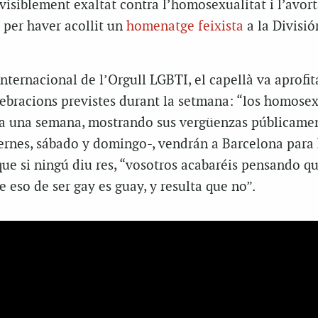
visiblement exaltat contra l’homosexualitat i l’avor
 per haver acollit un
homenatge feixista
a la Divisió
ternacional de l’Orgull LGBTI, el capellà va aprofit
elebracions previstes durant la setmana: “los homose
a una semana, mostrando sus vergüenzas públicamen
rnes, sábado y domingo-, vendrán a Barcelona para 
ue si ningú diu res, “vosotros acabaréis pensando q
e eso de ser gay es guay, y resulta que no”.