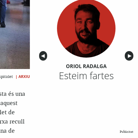
Anterior
◀︎
Sigu
▶︎
ORIOL RADALGA
Esteim fartes
|
ARXIU
spitalet
ta és una
 aquest
let de
rxa recull
ena de
Publicitat