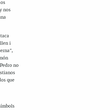
los
y nos
una
ataca
llen i
erna”,
 món
 Pedro no
istianos
dos que
símbols