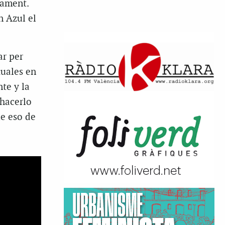
tament.
n Azul el
ar per
xuales en
te y la
hacerlo
ue eso de