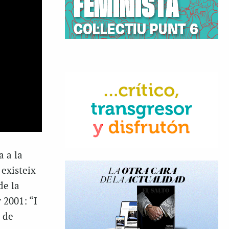
a a la
 existeix
e la
 2001: “I
 de