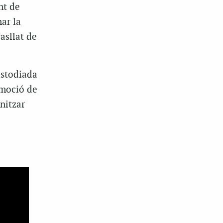
nt de
ar la
rasllat de
ustodiada
 moció de
nitzar