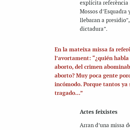
explícita referència
Mossos d’Esquadra y
llebaran a presidio
dictadura”.
En la mateixa missa fa refer
l’avortament: “¿quién habla
aborto, del crimen abominab
aborto? Muy poca gente por
incómodo. Porque tantos ya 
tragado…”
Actes feixistes
Arran d’una missa de