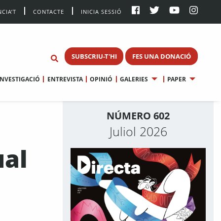
CIA’T
CONTACTE
INICIA SESSIÓ
SUBSCRIU-T'HI
FES UNA DONACIÓ
INVESTIGACIÓ
ENTREVISTA
OPINIÓ
GALERIES
PAPER
NÚMERO 602
Juliol 2026
ual