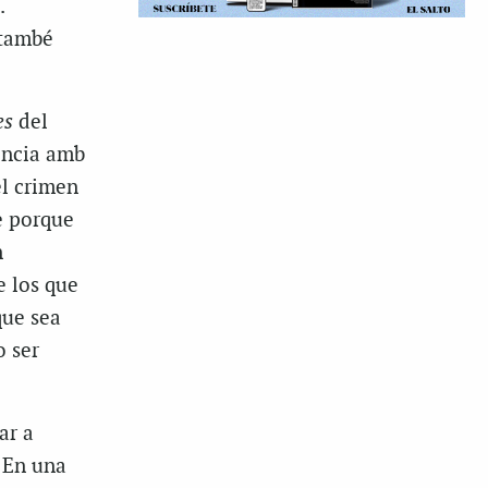
.
 també
es
del
rència amb
el crimen
e porque
n
e los que
que sea
o ser
ar a
. En una