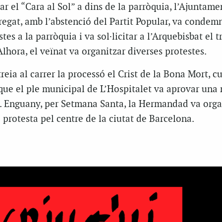
tar el “Cara al Sol” a dins de la parròquia, l’Ajuntame
regat, amb l’abstenció del Partit Popular, va condemn
stes a la parròquia i va sol·licitar a l’Arquebisbat el t
Alhora, el veïnat va organitzar diverses protestes.
treia al carrer la processó el Crist de la Bona Mort, c
s que el ple municipal de L’Hospitalet va aprovar una
da. Enguany, per Setmana Santa, la Hermandad va orga
protesta pel centre de la ciutat de Barcelona.