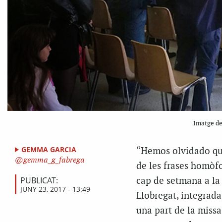
Imatge de 
GEMMA GARCIA
“Hemos olvidado que
gemma_g_fabrega
de les frases homòf
PUBLICAT:
cap de setmana a l
JUNY 23, 2017 - 13:49
Llobregat, integrada
una part de la miss