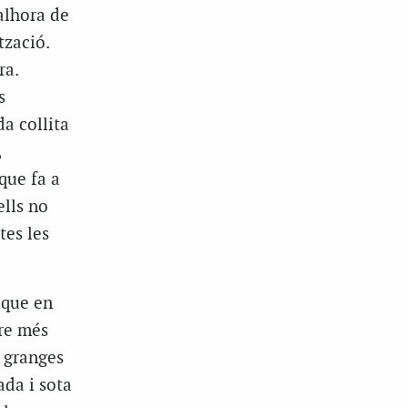
alhora de
tzació.
ra.
s
a collita
,
que fa a
ells no
tes les
 que en
ire més
i granges
ada i sota