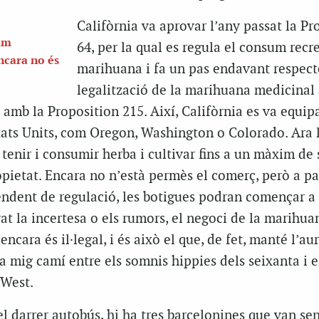
Califòrnia va aprovar l’any passat la Pr
um
64, per la qual es regula el consum recr
ncara no és
marihuana i fa un pas endavant respect
legalització de la marihuana medicinal
a amb la Proposition 215. Així, Califòrnia es va equip
stats Units, com Oregon, Washington o Colorado. Ara 
tenir i consumir herba i cultivar fins a un màxim de 
opietat. Encara no n’està permès el comerç, però a par
ndent de regulació, les botigues podran començar a 
rat la incertesa o els rumors, el negoci de la marihua
cara és il·legal, i és això el que, de fet, manté l’au
 a mig camí entre els somnis hippies dels seixanta i e
 West.
l darrer autobús, hi ha tres barcelonines que van sen