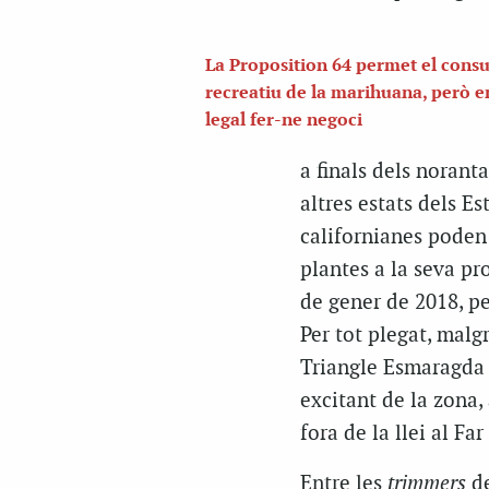
La Proposition 64 permet el cons
recreatiu de la marihuana, però e
legal fer-ne negoci
a finals dels norant
altres estats dels E
californianes poden 
plantes a la seva pr
de gener de 2018, pe
Per tot plegat, malg
Triangle Esmaragda en
excitant de la zona,
fora de la llei al Far
Entre les
trimmers
de