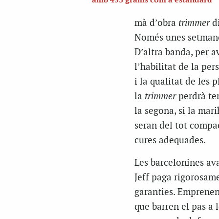
amb 453 grams com a estàndard
mà d’obra
trimmer
di
Només unes setmanes 
D’altra banda, per a
l’habilitat de la pe
i la qualitat de les p
la
trimmer
perdrà tem
la segona, si la mar
seran del tot compac
cures adequades.
Les barcelonines ava
Jeff paga rigorosame
garanties. Emprenen 
que barren el pas a l