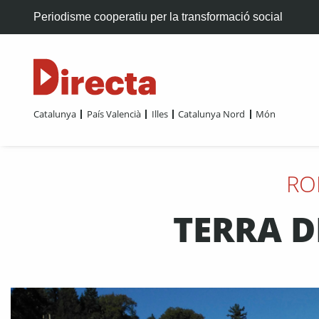
Periodisme cooperatiu per la transformació social
Catalunya
País Valencià
Illes
Catalunya Nord
Món
RO
TERRA D