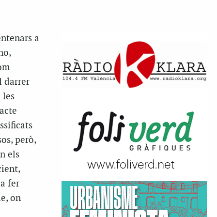
e
entenars a
no,
com
l darrer
 les
acte
ssificats
os, però,
n els
ient,
a fer
le, on