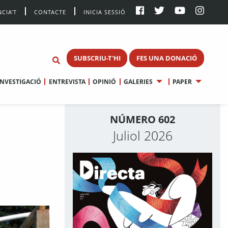
CIA’T
CONTACTE
INICIA SESSIÓ
SUBSCRIU-T'HI
FES UNA DONACIÓ
INVESTIGACIÓ
ENTREVISTA
OPINIÓ
GALERIES
PAPER
NÚMERO 602
Juliol 2026