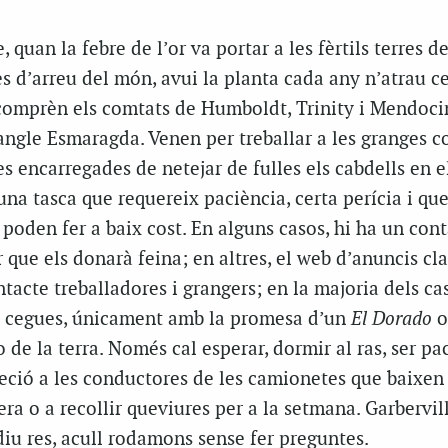
quan la febre de l’or va portar a les fèrtils terres d
s d’arreu del món, avui la planta cada any n’atrau c
comprèn els comtats de Humboldt, Trinity i Mendoci
ngle Esmaragda. Venen per treballar a les granges 
s encarregades de netejar de fulles els cabdells en e
 una tasca que requereix paciència, certa perícia i que
oden fer a baix cost. En alguns casos, hi ha un cont
 que els donarà feina; en altres, el web d’anuncis cla
ntacte treballadores i grangers; en la majoria dels cas
 cegues, únicament amb la promesa d’un
El Dorado
o
 de la terra. Només cal esperar, dormir al ras, ser pac
eció a les conductores de les camionetes que baixen 
era o a recollir queviures per a la setmana. Garbervil
iu res, acull rodamons sense fer preguntes.