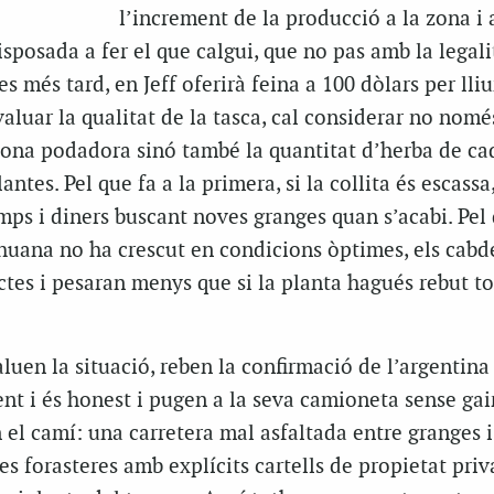
l’increment de la producció a la zona i 
sposada a fer el que calgui, que no pas amb la legali
més tard, en Jeff oferirà feina a 100 dòlars per lliu
valuar la qualitat de la tasca, cal considerar no nomé
rsona podadora sinó també la quantitat d’herba de cad
lantes. Pel que fa a la primera, si la collita és escassa
ps i diners buscant noves granges quan s’acabi. Pel 
ihuana no ha crescut en condicions òptimes, els cabd
tes i pesaran menys que si la planta hagués rebut to
luen la situació, reben la confirmació de l’argentina
nt i és honest i pugen a la seva camioneta sense ga
el camí: una carretera mal asfaltada entre granges 
es forasteres amb explícits cartells de propietat priv