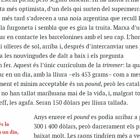
ta més optimista, d’un dels qui surten del supermerc
més tard s’adrecen a una noia argentina que recull 
 la furgoneta i sembla que es gira la truita. Marxa d’
osar en contacte les barcelonines amb el seu cap. L’ho
i ulleres de sol, arriba i, després d’intercanviar unes
a les nouvingudes de dalt a baix i els pregunta
fer. Aquest és l’únic currículum de la
trimmer
: la qu
ar en un dia, amb la lliura –els 453 grams– com a me
ment el mínim acceptable és un
pound
, però les cata
 no han tallat marihuana mai de la vida, i, malgrat tot
f, les agafa. Seran 150 dòlars per lliura tallada.
Anys enrere el
pound
es podia arribar a
s la
300 i 400 dòlars, però darrerament els 
 un dia,
baixat molt. Les raons tindrien més a v