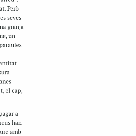
at. Però
les seves
una granja
me, un
 paraules
antitat
sura
lanes
, el cap,
 pagar a
preus han
eure amb