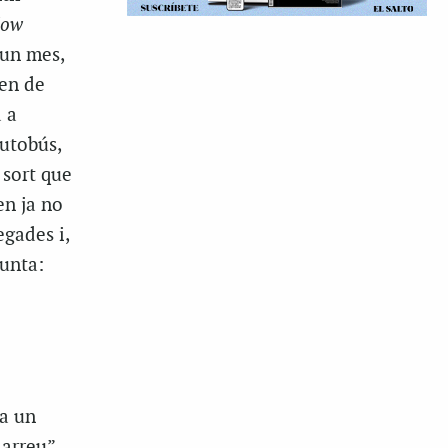
low
 un mes,
ien de
a a
autobús,
 sort que
en ja no
egades i,
gunta:
a un
arreu”.