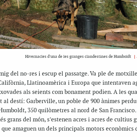
|
Hivernacles d'una de les granges clandestines de Humboldt
 mig del no-res i escup el passatge. Va ple de motxill
 Califòrnia, Llatinoamèrica i Europa que intentaven a
nxovades als seients com bonament podien. A les qua
 al destí: Garberville, un poble de 900 ànimes perdut
Humboldt, 350 quilòmetres al nord de San Francisco.
és grans del món, s’estenen acres i acres de cultius 
es que amaguen un dels principals motors econòmics 