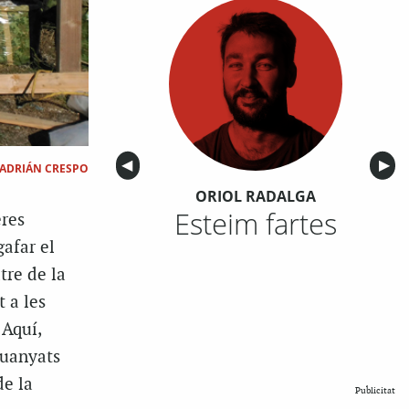
Anterior
◀︎
Sigu
▶︎
ADRIÁN CRESPO
ORIOL RADALGA
Esteim fartes
eres
gafar el
tre de la
 a les
 Aquí,
guanyats
de la
Publicitat