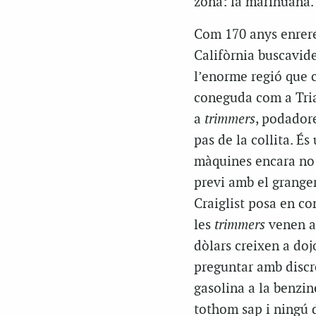
zona: la marihuana.
Com 170 anys enrere, 
Califòrnia buscavide
l’enorme regió que 
coneguda com a Tria
a
trimmers
, podadore
pas de la collita. És
màquines encara no p
previ amb el granger
Craiglist posa en co
les
trimmers
venen a
dòlars creixen a dojo
preguntar amb discr
gasolina a la benzin
tothom sap i ningú d