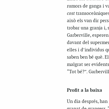
rumors de ganga i va
cost
transoceàniques.
això els van dir per
trobar una granja i, 
Garberville, esperen
davant del supermer
elles i d’individus 
saben ben bé què. El
malgrat ser evidents
“Tot bé?”. Garbervill
Profit a la baixa
Un dia després, han
grapat de grangers. 