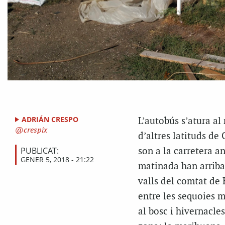
ADRIÁN CRESPO
L’autobús s’atura al
crespix
d’altres latituds de
PUBLICAT:
son a la carretera a
GENER 5, 2018 - 21:22
matinada han arribat
valls del comtat de 
entre les sequoies m
al bosc i hivernacl