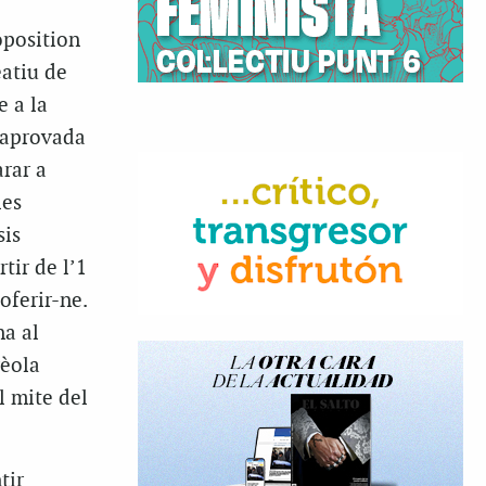
oposition
eatiu de
e a la
 aprovada
arar a
les
sis
tir de l’1
oferir-ne.
na al
rèola
l mite del
tir