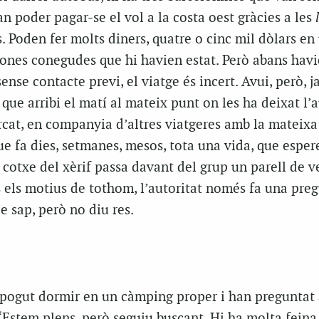
n poder pagar-se el vol a la costa oest gràcies a les
 Poden fer molts diners, quatre o cinc mil dòlars en
sones conegudes que hi havien estat. Però abans hav
sense contacte previ, el viatge és incert. Avui, però, j
 que arribi el matí al mateix punt on les ha deixat l’
cat, en companyia d’altres viatgeres amb la mateixa
que fa dies, setmanes, mesos, tota una vida, que esper
 cotxe del xèrif passa davant del grup un parell de v
 els motius de tothom, l’autoritat només fa una pre
e sap, però no diu res.
 pogut dormir en un càmping proper i han preguntat 
“Estem plens, però seguiu buscant. Hi ha molta feina 