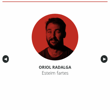
Anterior
◀︎
Sig
▶︎
ORIOL RADALGA
Esteim fartes