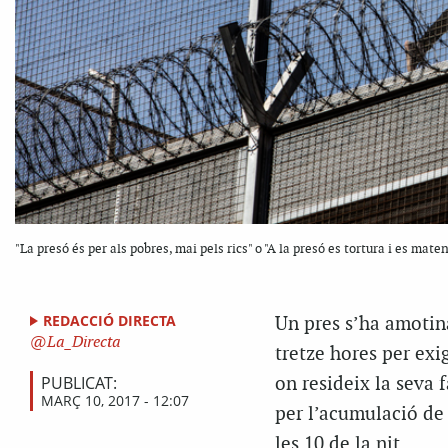
"La presó és per als pobres, mai pels rics" o "A la presó es tortura i es ma
REDACCIÓ DIRECTA
Un pres s’ha amotina
La_Directa
tretze hores per exi
PUBLICAT:
on resideix la seva
MARÇ 10, 2017 - 12:07
per l’acumulació de 
les 10 de la nit.