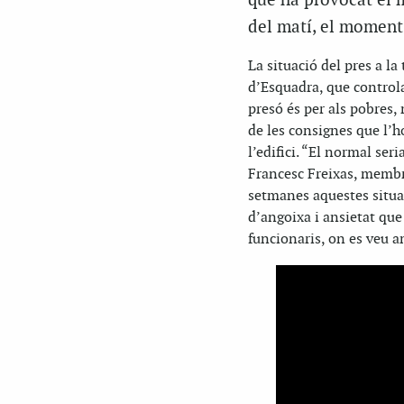
que ha provocat el m
del matí, el moment 
La situació del pres a l
d’Esquadra, que controla
presó és per als pobres, 
de les consignes que l’h
l’edifici. “El normal ser
Francesc Freixas, membre
setmanes aquestes situa
d’angoixa i ansietat que 
funcionaris, on es veu a