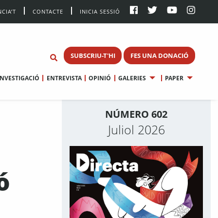
CIA’T
CONTACTE
INICIA SESSIÓ
SUBSCRIU-T'HI
FES UNA DONACIÓ
INVESTIGACIÓ
ENTREVISTA
OPINIÓ
GALERIES
PAPER
NÚMERO 602
Juliol 2026
a
ó