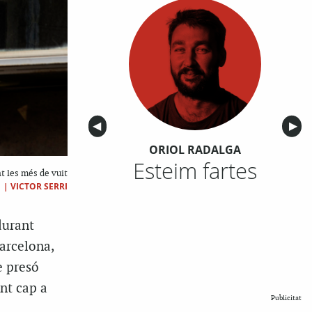
Anterior
◀︎
Sigu
▶︎
ORIOL RADALGA
Esteim fartes
nt les més de vuit
|
VICTOR SERRI
durant
Barcelona,
e presó
nt cap a
Publicitat