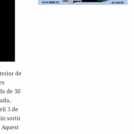
terior de
es
da de 30
ada,
ell 3 de
in sortir
. Aquest