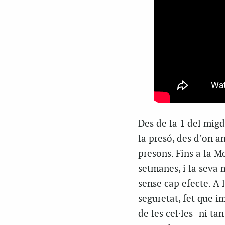
Des de la 1 del migd
la presó, des d’on a
presons. Fins a la M
setmanes, i la seva 
sense cap efecte. A l
seguretat, fet que i
de les cel·les -ni ta