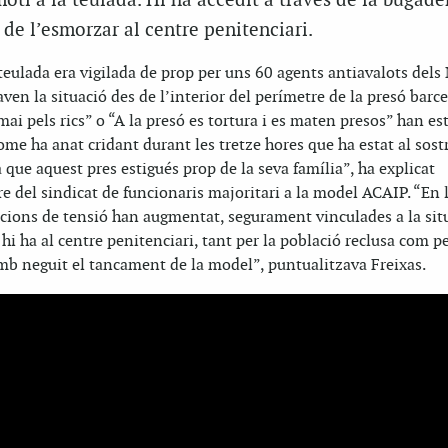
otí a la teulada. Hi ha accedit a través de la bugader
de l’esmorzar al centre penitenciari.
a teulada era vigilada de prop per uns 60 agents antiavalots del
ven la situació des de l’interior del perímetre de la presó barc
mai pels rics” o “A la presó es tortura i es maten presos” han es
ome ha anat cridant durant les tretze hores que ha estat al sost
ia que aquest pres estigués prop de la seva família”, ha explicat
 del sindicat de funcionaris majoritari a la model ACAIP. “En 
cions de tensió han augmentat, segurament vinculades a la sit
hi ha al centre penitenciari, tant per la població reclusa com pe
mb neguit el tancament de la model”, puntualitzava Freixas.