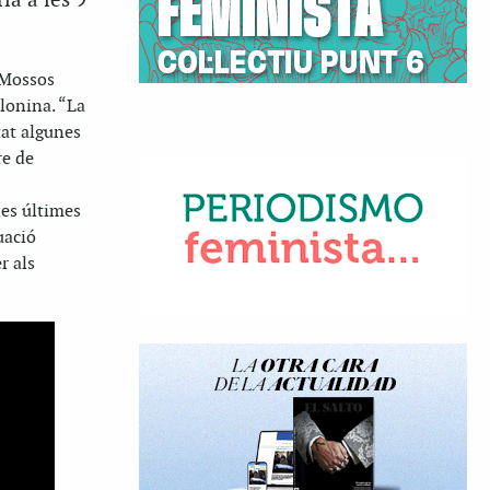
ia a les 9
s Mossos
elonina. “La
tat algunes
re de
les últimes
uació
r als