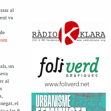
ssar al
ment va
 de
 com
als, un
seva
er al
s
a,
enegat, el