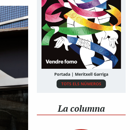
Portada | Meritxell Garriga
TOTS ELS NÚMEROS
La columna