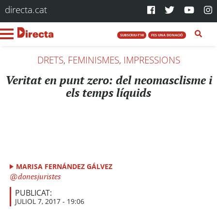
directa.cat
SUBSCRIU-T'HI
FES UNA DONACIÓ
DRETS
,
FEMINISMES
,
IMPRESSIONS
Veritat en punt zero: del neomasclisme i
els temps líquids
MARISA FERNÁNDEZ GÁLVEZ
donesjuristes
PUBLICAT:
JULIOL 7, 2017 - 19:06