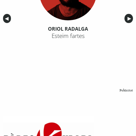
Anterior
◀︎
Sig
▶︎
ORIOL RADALGA
Esteim fartes
Publicitat