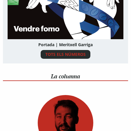
Portada | Meritxell Garriga
TOTS ELS NÚMEROS
La columna