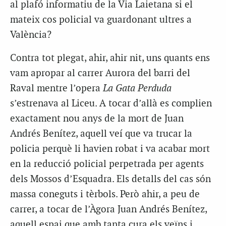
al plafó informatiu de la Via Laietana si el
mateix cos policial va guardonant ultres a
València?
Contra tot plegat, ahir, ahir nit, uns quants ens
vam apropar al carrer Aurora del barri del
Raval mentre l’opera
La Gata Perduda
s’estrenava al Liceu. A tocar d’allà es complien
exactament nou anys de la mort de Juan
Andrés Benítez, aquell veí que va trucar la
policia perquè li havien robat i va acabar mort
en la reducció policial perpetrada per agents
dels Mossos d’Esquadra. Els detalls del cas són
massa coneguts i tèrbols. Però ahir, a peu de
carrer, a tocar de l’Àgora Juan Andrés Benítez,
aquell espai que amb tanta cura els veïns i