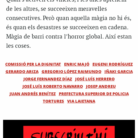
de les altres, se succeeixen meravelles
consecutives. Però quan aquella màgia no hi és,
és quan els desastres se succeeixen en cadena.
Màgia de barri contra l’horror global. Així estan
les coses.
COMISSIÓ PER LA DIGNITAT
ENRIC MAJÓ
EUGENI RODRÍGUEZ
GERARDO ARIZA
GREGORIO LÓPEZ RAIMUNDO
IÑAKI GARCIA
JORGE FERNANDEZ DÍAZ
JOSÉ LUÍS HERRERO
JOSÉ LUÍS ROBERTO NAVARRO
JOSEP ANDREU
JUAN ANDRÉS BENÍTEZ
PREFECTURA SUPERIOR DE POLICIA
TORTURES
VIA LAIETANA