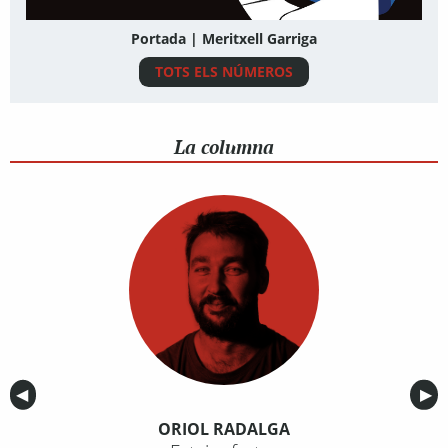
Portada | Meritxell Garriga
TOTS ELS NÚMEROS
La columna
Anterior
◀︎
Sig
▶︎
ORIOL RADALGA