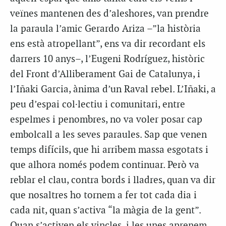
veïnes mantenen des d’aleshores, van prendre
la paraula l’amic Gerardo Ariza –”la història
ens està atropellant”, ens va dir recordant els
darrers 10 anys–, l’Eugeni Rodríguez, històric
del Front d’Alliberament Gai de Catalunya, i
l’Iñaki Garcia, ànima d’un Raval rebel. L’Iñaki, a
peu d’espai col·lectiu i comunitari, entre
espelmes i penombres, no va voler posar cap
embolcall a les seves paraules. Sap que venen
temps difícils, que hi arribem massa esgotats i
que alhora només podem continuar. Però va
reblar el clau, contra bords i lladres, quan va dir
que nosaltres ho tornem a fer tot cada dia i
cada nit, quan s’activa “la màgia de la gent”.
Quan s’activen els vincles, i les unes aprenem