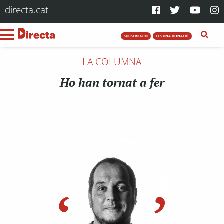
directa.cat
SUBSCRIU-T'HI
FES UNA DONACIÓ
LA COLUMNA
Ho han tornat a fer