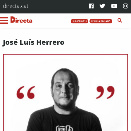
directa.cat
SUBSCRIU-T'HI
FES UNA DONACIÓ
José Luís Herrero