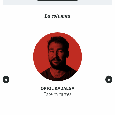
La columna
Anterior
◀︎
Sig
▶︎
ORIOL RADALGA
Esteim fartes