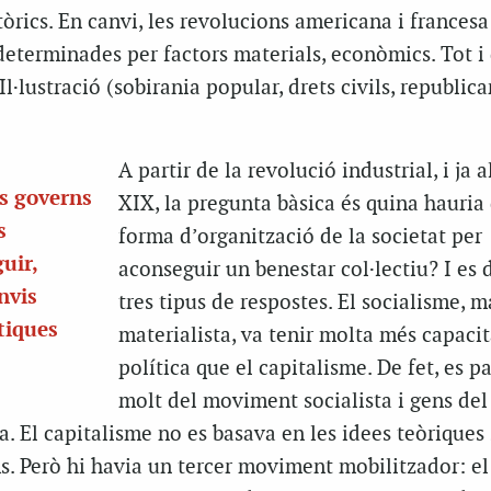
tòrics. En canvi, les revolucions americana i francesa
eterminades per factors materials, econòmics. Tot i 
 Il·lustració (sobirania popular, drets civils, republic
A partir de la revolució industrial, i ja a
ls governs
XIX, la pregunta bàsica és quina hauria 
s
forma d’organització de la societat per
uir,
aconseguir un benestar col·lectiu? I es
nvis
tres tipus de respostes. El socialisme, m
ítiques
materialista, va tenir molta més capacit
política que el capitalisme. De fet, es p
molt del moviment socialista i gens del
. El capitalisme no es basava en les idees teòriques 
ms. Però hi havia un tercer moviment mobilitzador: el