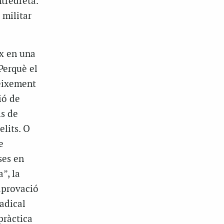
ntredreta.
 militar
ix en una
Perquè el
reixement
ió de
ls de
elits. O
e
ses en
”, la
’aprovació
adical
pràctica