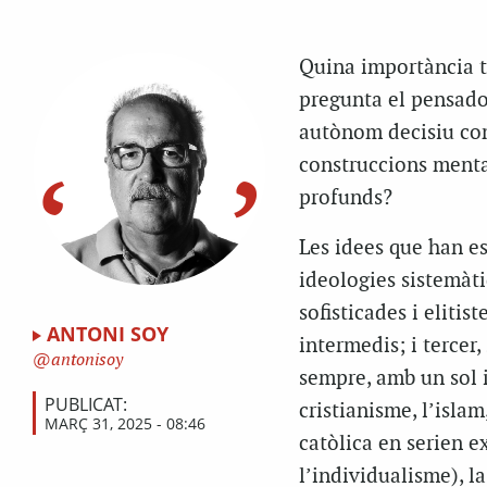
Quina importància te
pregunta el pensado
autònom decisiu com
construccions mental
profunds?
Les idees que han es
ideologies sistemàti
sofisticades i elitis
ANTONI SOY
intermedis; i tercer
antonisoy
sempre, amb un sol i
PUBLICAT:
cristianisme, l’isla
MARÇ 31, 2025 - 08:46
catòlica en serien e
l’individualisme), l