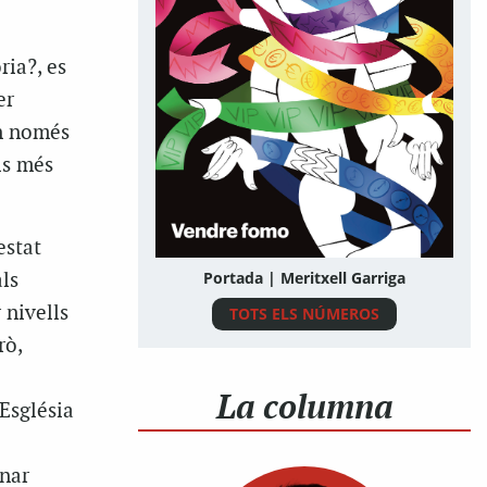
ria?, es
er
ón només
ls més
estat
Portada | Meritxell Garriga
ls
 nivells
TOTS ELS NÚMEROS
rò,
l
La columna
’Església
onar