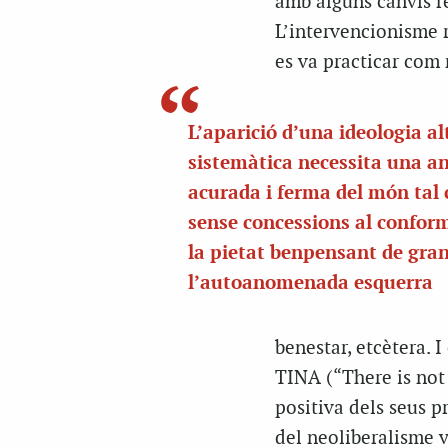
amb alguns canvis re
L’intervencionisme r
es va practicar com m
L’aparició d’una ideologia al
sistemàtica necessita una an
acurada i ferma del món tal 
sense concessions al confor
la pietat benpensant de gran
l’autoanomenada esquerra
benestar, etcètera. I
TINA (“There is not 
positiva dels seus p
del neoliberalisme v