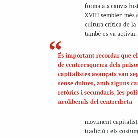
forma als canvis his
XVIII semblen més d
cultura crítica de la
també es va activar.
És important recordar que e
de centreesquerra dels païso
capitalistes avançats van seg
sense dubtes, amb alguns ca
retòrics i secundaris, les pol
neoliberals del centredreta
moviment capitalista
tradició i els costu