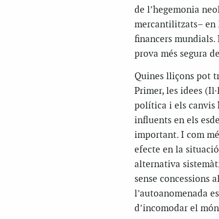
de l’hegemonia neoli
mercantilitzats– en 
financers mundials. 
prova més segura de
Quines lliçons pot t
Primer, les idees (I
política i els canvis
influents en els esd
important. I com més
efecte en la situaci
alternativa sistemàt
sense concessions a
l’autoanomenada esq
d’incomodar el món 