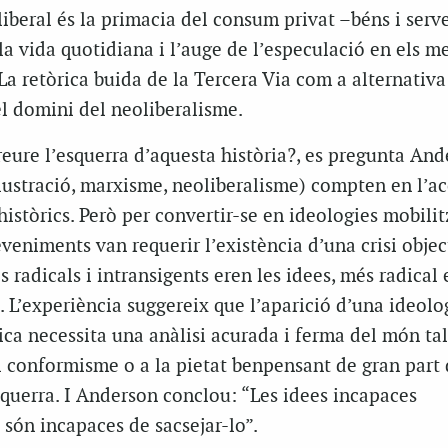
beral és la primacia del consum privat –béns i serve
la vida quotidiana i l’auge de l’especulació en els m
La retòrica buida de la Tercera Via com a alternativa
l domini del neoliberalisme.
reure l’esquerra d’aquesta història?, es pregunta And
l·lustració, marxisme, neoliberalisme) compten en l’ac
 històrics. Però per convertir-se en ideologies mobilit
eveniments van requerir l’existència d’una crisi objec
 radicals i intransigents eren les idees, més radical 
ó. L’experiència suggereix que l’aparició d’una ideolo
ica necessita una anàlisi acurada i ferma del món tal
l conformisme o a la pietat benpensant de gran part 
uerra. I Anderson conclou: “Les idees incapaces
són incapaces de sacsejar-lo”.