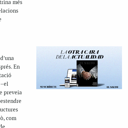
trina més
elacions
e
 d’una
prés. En
tació
 –el
e preveia
 estendre
ructures
rò, com
 de