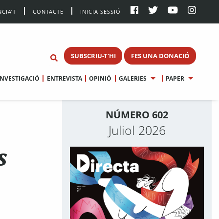
CIA’T
CONTACTE
INICIA SESSIÓ
SUBSCRIU-T'HI
FES UNA DONACIÓ
INVESTIGACIÓ
ENTREVISTA
OPINIÓ
GALERIES
PAPER
NÚMERO 602
Juliol 2026
s