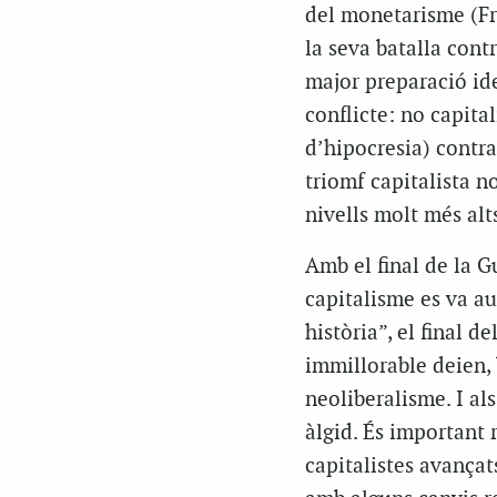
del monetarisme (Fri
la seva batalla cont
major preparació ide
conflicte: no capit
d’hipocresia) contra 
triomf capitalista n
nivells molt més al
Amb el final de la Gu
capitalisme es va a
història”, el final d
immillorable deien, 
neoliberalisme. I al
àlgid. És important 
capitalistes avançat