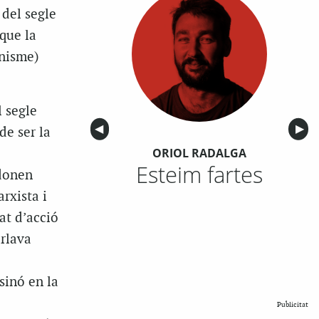
 del segle
que la
anisme)
l segle
Anterior
◀︎
Sigu
▶︎
de ser la
ORIOL RADALGA
Esteim fartes
 donen
arxista i
at d’acció
arlava
sinó en la
Publicitat