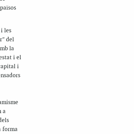
 països
i les
r” del
amb la
stat i el
apital i
ensadors
inamisme
m a
dels
la forma