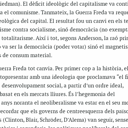
edman). El dèficit ideològic del capitalisme va cont
ra el comunisme. Tanmateix, la Guerra Freda va requ
ològica del capital. El resultat fou un canvi en els t
alisme contra socialisme, sinó democràcia (no exempt
totalitarisme. Així i tot, segons Anderson, la raó pri
o va ser la democràcia (poder votar) sinó el magneti
ts de consum material.
erra Freda tot canvia. Per primer cop a la història, e
utopresentar amb una ideologia que proclamava “el fi
el desenvolupament social, a partir d’un ordre ideal,
basat en els mercats lliures. És l’hegemonia del
s anys noranta el neoliberalisme va estar en el seu 
recordar que els governs de centreesquerra dels païs
s (Clinton, Blair, Schröder, D’Alema) van seguir, sens