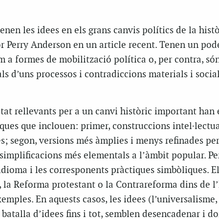
nen les idees en els grans canvis polítics de la histò
r Perry Anderson en un article recent. Tenen un pod
 a formes de mobilització política o, per contra, s
s d’uns processos i contradiccions materials i socia
tat rellevants per a un canvi històric important han 
ques que inclouen: primer, construccions intel·lectua
tes; segon, versions més àmplies i menys refinades per
, simplificacions més elementals a l’àmbit popular. Pe
dioma i les corresponents pràctiques simbòliques. E
m, la Reforma protestant o la Contrareforma dins de l
xemples. En aquests casos, les idees (l’universalisme,
a batalla d’idees fins i tot, semblen desencadenar i d