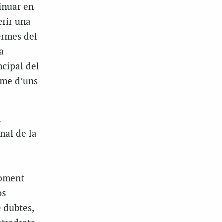
inuar en
erir una
ermes del
a
ncipal del
sme d’uns
l
nal de la
moment
os
e dubtes,