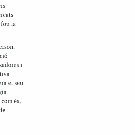
is
ercats
 fou la
erson.
ció
zadores i
tiva
era el seu
gia
 com és,
de