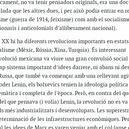
cament, no va tenir pensadors originals, era una doc
lada que les altres dues, i per això podia entrar en r
isme (guerra de 1914, feixisme) com amb el socialism
naris i anticolonials d’alliberament nacional).
e XX hi ha diferents revolucions importants en estats
alisme (Mèxic, Rússia, Xina, Turquia). És interessant
evolució mexicana va viure una gran convulsió social
p sistema important d’idees darrere, ni abans ni des
 Russa, que també va començar amb una rellevant agi
oder Lenin, els bolxevics tenien la ideologia política
màtica i completa de l’època. Però, en contra del qu
 del que pensava (i volia) Lenin, la revolució no es va
ls més industrialitzats i desenvolupats. Les superest
determinació de les infraestructures econòmiques. Pe
al les idees de Marx es varen venjar amb el col·lapse