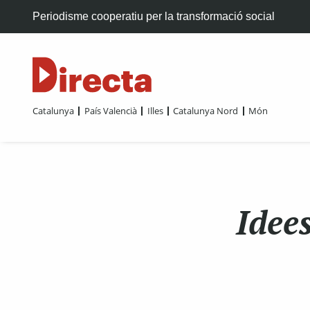
Periodisme cooperatiu per la transformació social
Catalunya
País Valencià
Illes
Catalunya Nord
Món
Idees