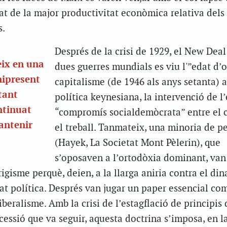
at de la major productivitat econòmica relativa dels
s.
Després de la crisi de 1929, el New Deal 
eix en una
dues guerres mundials es viu l'”edat d’o
nipresent
capitalisme (de 1946 als anys setanta) 
tant
política keynesiana, la intervenció de l’e
ntinuat
“compromís socialdemòcrata” entre el c
antenir
el treball. Tanmateix, una minoria de p
(Hayek, La Societat Mont Pèlerin), que
s’oposaven a l’ortodòxia dominant, van
igisme perquè, deien, a la llarga aniria contra el d
tat política. Després van jugar un paper essencial co
beralisme. Amb la crisi de l’estagflació de principis 
recessió que va seguir, aquesta doctrina s’imposa, en 