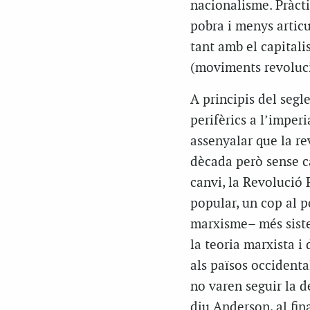
nacionalisme. Pràcti
pobra i menys articu
tant amb el capital
(moviments revolucio
A principis del segl
perifèrics a l’imperi
assenyalar que la r
dècada però sense ca
canvi, la Revolució
popular, un cop al p
marxisme– més siste
la teoria marxista i
als països occidenta
no varen seguir la 
diu Anderson, al fin