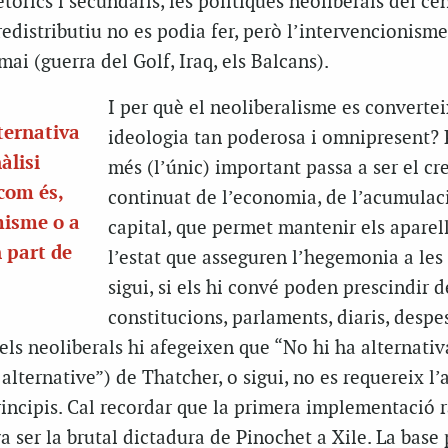
tòrics i secundaris, les polítiques neoliberals del ce
edistributiu no es podia fer, però l’intervencionisme
ai (guerra del Golf, Iraq, els Balcans).
I per què el neoliberalisme es converte
ternativa
ideologia tan poderosa i omnipresent? 
àlisi
més (l’únic) important passa a ser el c
com és,
continuat de l’economia, de l’acumulac
misme o a
capital, que permet mantenir els aparel
 part de
l’estat que asseguren l’hegemonia a les 
sigui, si els hi convé poden prescindir d
constitucions, parlaments, diaris, despe
 els neoliberals hi afegeixen que “No hi ha alternativa
alternative”) de Thatcher, o sigui, no es requereix l
rincipis. Cal recordar que la primera implementació r
a ser la brutal dictadura de Pinochet a Xile. La base 