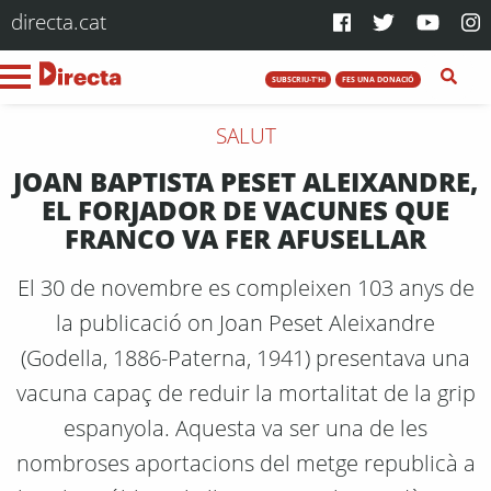
directa.cat
SUBSCRIU-T'HI
FES UNA DONACIÓ
SALUT
JOAN BAPTISTA PESET ALEIXANDRE,
EL FORJADOR DE VACUNES QUE
FRANCO VA FER AFUSELLAR
El 30 de novembre es compleixen 103 anys de
la publicació on Joan Peset Aleixandre
(Godella, 1886-Paterna, 1941) presentava una
vacuna capaç de reduir la mortalitat de la grip
espanyola. Aquesta va ser una de les
nombroses aportacions del metge republicà a