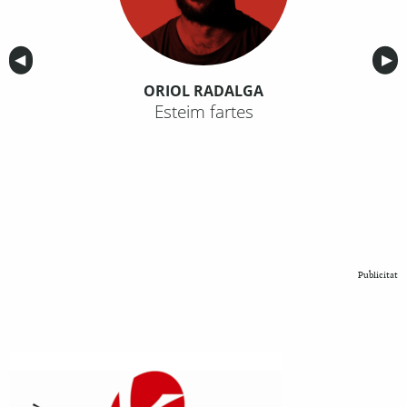
Anterior
◀︎
Sig
▶︎
ORIOL RADALGA
Esteim fartes
Publicitat