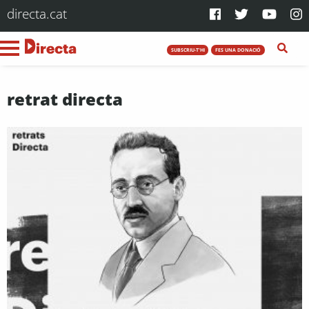
directa.cat
SUBSCRIU-T'HI
FES UNA DONACIÓ
retrat directa