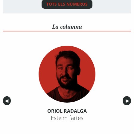
TOTS ELS NÚMEROS
La columna
Anterior
◀︎
Sig
▶︎
ORIOL RADALGA
Esteim fartes