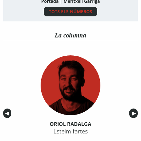
Portada | Meritxell Garriga
TOTS ELS NÚMEROS
La columna
Anterior
◀︎
Sig
▶︎
ORIOL RADALGA
Esteim fartes