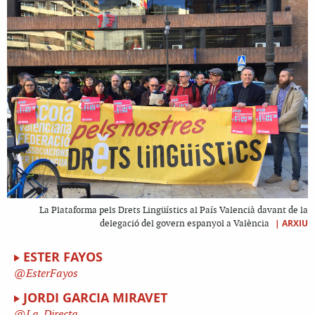
La Plataforma pels Drets Lingüístics al País Valencià davant de la
|
ARXIU
delegació del govern espanyol a València
ESTER FAYOS
EsterFayos
JORDI GARCIA MIRAVET
La_Directa