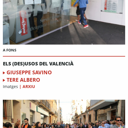
A FONS
ELS (DES)USOS DEL VALENCIÀ
GIUSEPPE SAVINO
TERE ALBERO
Imatges
|
ARXIU