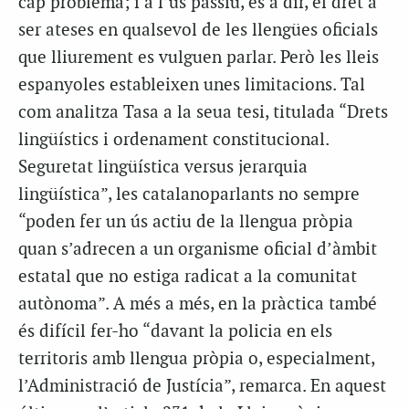
cap problema; i a l’ús passiu, és a dir, el dret a
ser ateses en qualsevol de les llengües oficials
que lliurement es vulguen parlar. Però les lleis
espanyoles estableixen unes limitacions. Tal
com analitza Tasa a la seua tesi, titulada “Drets
lingüístics i ordenament constitucional.
Seguretat lingüística versus jerarquia
lingüística”, les catalanoparlants no sempre
“poden fer un ús actiu de la llengua pròpia
quan s’adrecen a un organisme oficial d’àmbit
estatal que no estiga radicat a la comunitat
autònoma”. A més a més, en la pràctica també
és difícil fer-ho “davant la policia en els
territoris amb llengua pròpia o, especialment,
l’Administració de Justícia”, remarca. En aquest