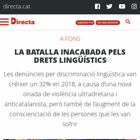
directa.cat
SUBSCRIU-T'HI
FES UNA DONACIÓ
A FONS
LA BATALLA INACABADA PELS
DRETS LINGÜÍSTICS
Les denúncies per discriminació lingüística van
créixer un 32% en 2018, a causa d’una nova
onada de violència ultradretana i
anticatalanista, però també de l’augment de la
conscienciació de les persones que les van
sofrir