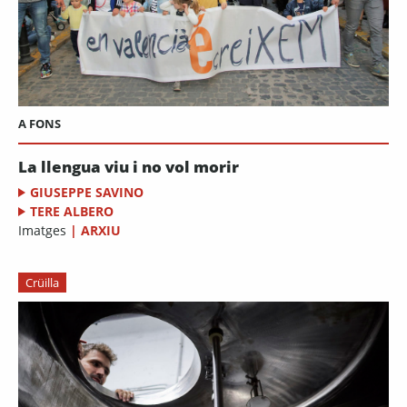
A FONS
La llengua viu i no vol morir
GIUSEPPE SAVINO
TERE ALBERO
Imatges
|
ARXIU
Crüilla