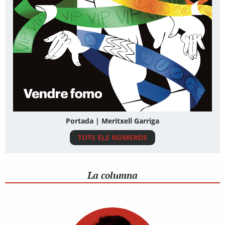
Portada | Meritxell Garriga
TOTS ELS NÚMEROS
La columna