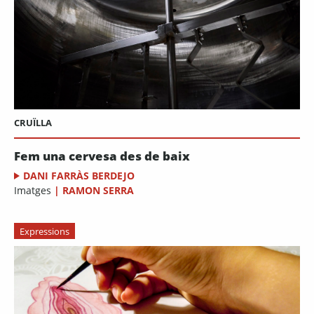
CRUÏLLA
Fem una cervesa des de baix
DANI FARRÀS BERDEJO
Imatges
|
RAMON SERRA
Expressions