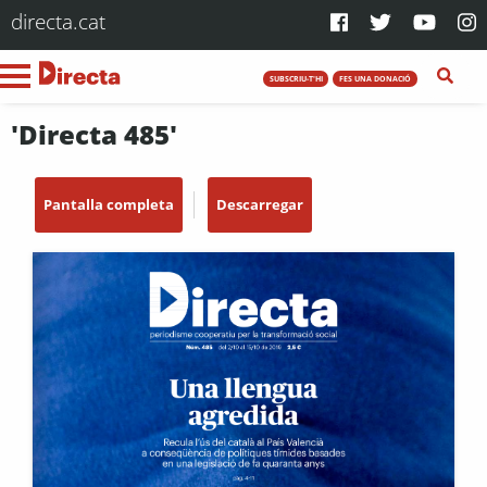
directa.cat
SUBSCRIU-T'HI
FES UNA DONACIÓ
'Directa 485'
Pantalla completa
Descarregar