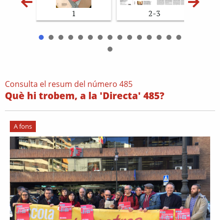
1
2-3
Consulta el resum del número 485
Què hi trobem, a la 'Directa' 485?
A fons