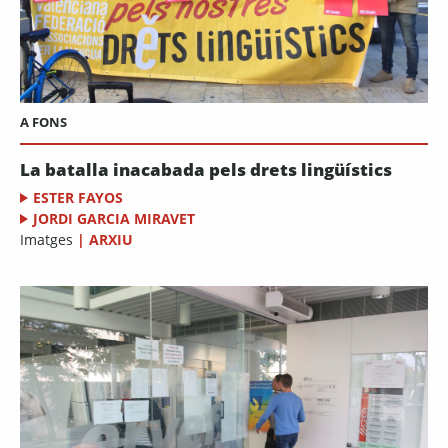
A FONS
La batalla inacabada pels drets lingüístics
ESTER FAYOS
JORDI GARCIA MIRAVET
Imatges
|
ARXIU