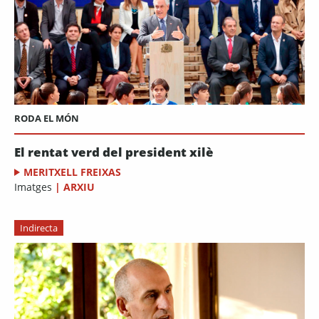
RODA EL MÓN
El rentat verd del president xilè
MERITXELL FREIXAS
Imatges
|
ARXIU
Indirecta