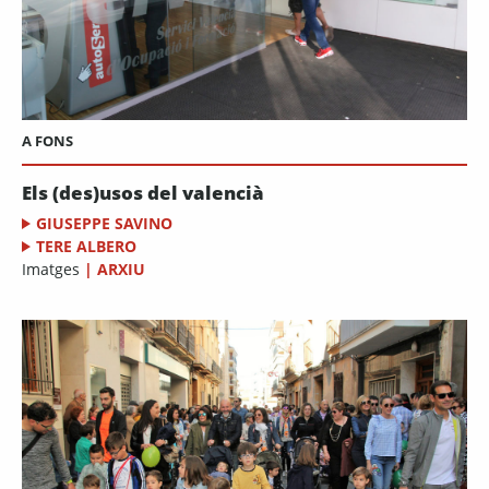
A FONS
Els (des)usos del valencià
GIUSEPPE SAVINO
TERE ALBERO
Imatges
|
ARXIU