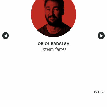
Anterior
◀︎
Sig
▶︎
ORIOL RADALGA
Esteim fartes
Publicitat