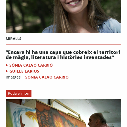
MIRALLS
“Encara hi ha una capa que cobreix el territori
de màgia, literatura i històries inventades”
SÒNIA CALVÓ CARRIÓ
GUILLE LARIOS
Imatges
|
SÒNIA CALVÓ CARRIÓ
Roda el mon