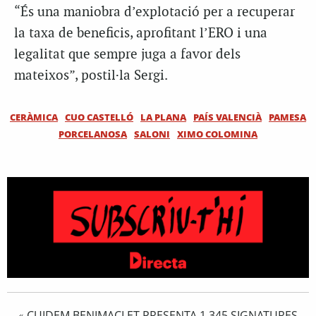
“És una maniobra d’explotació per a recuperar
la taxa de beneficis, aprofitant l’ERO i una
legalitat que sempre juga a favor dels
mateixos”, postil·la Sergi.
CERÀMICA
CUO CASTELLÓ
LA PLANA
PAÍS VALENCIÀ
PAMESA
PORCELANOSA
SALONI
XIMO COLOMINA
CUIDEM BENIMACLET PRESENTA 1.345 SIGNATURES