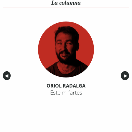
La columna
Anterior
◀︎
Sig
▶︎
ORIOL RADALGA
Esteim fartes