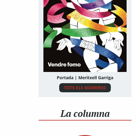
Portada | Meritxell Garriga
TOTS ELS NÚMEROS
La columna