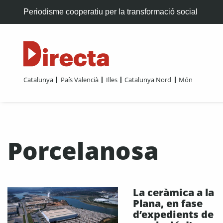
Periodisme cooperatiu per la transformació social
Catalunya
País Valencià
Illes
Catalunya Nord
Món
Porcelanosa
La ceràmica a la
Plana, en fase
d’expedients de