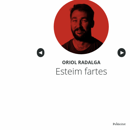
Anterior
◀︎
Sigu
▶︎
ORIOL RADALGA
Esteim fartes
Publicitat