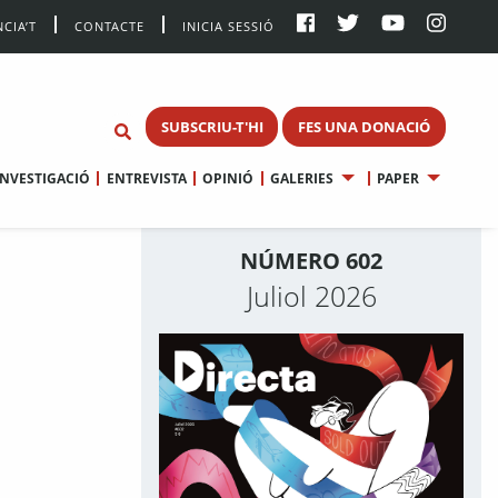
CIA’T
CONTACTE
INICIA SESSIÓ
SUBSCRIU-T'HI
FES UNA DONACIÓ
INVESTIGACIÓ
ENTREVISTA
OPINIÓ
GALERIES
PAPER
NÚMERO 602
Juliol 2026